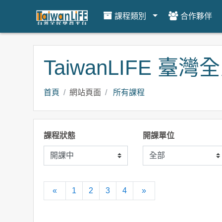
課程類別
合作夥伴
跳到主要內容
TaiwanLIFE 臺
首頁
網站頁面
所有課程
課程狀態
開課單位
向前
往後
«
1
2
3
4
»