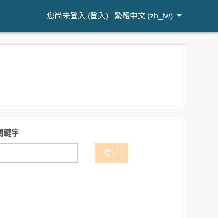
您尚未登入 (
登入
)
繁體中文 ‎(zh_tw)‎
關鍵字