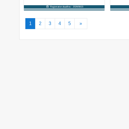
Registration deadline：2026/08/15
Into Course
(current)
Next
1
2
3
4
5
»