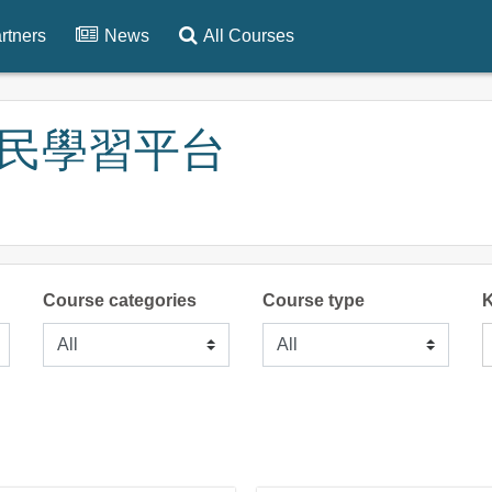
rtners
News
All Courses
灣全民學習平台
Course categories
Course type