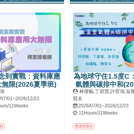
Into Course
Into Course
念到實戰：資料庫應
為地球守住1.5度C
無限(2026夏季班)
氣體與碳排中和(20
季班)
鴻
林傑毓,丁碧慧,許哲強,翁
/07/01~2026/12/23
賢名
urs/11Weeks
2026/07/01~2026/12/23
11Hours/11Weeks
程
磨課師課程