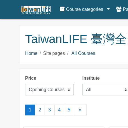
Course categories
Pa
Skip to main content
TaiwanLIFE 臺
Home
Site pages
All Courses
Price
Institute
(current)
Next
1
2
3
4
5
»