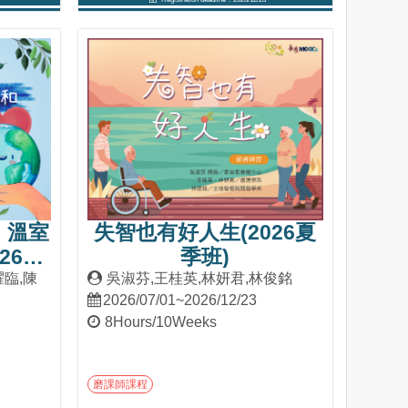
Into Course
：溫室
失智也有好人生(2026夏
26夏
季班)
耀臨,陳
吳淑芬,王桂英,林妍君,林俊銘
2026/07/01~2026/12/23
8Hours/10Weeks
磨課師課程