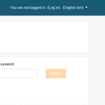
You are not logged in. (
Log in
)
English ‎(en)‎
Keyword