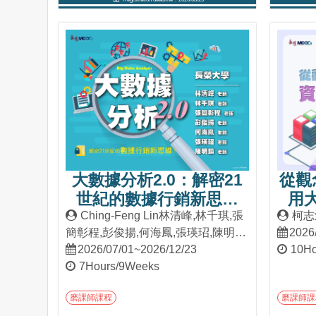
Into Course
大數據分析2.0：解密21
從觀
世紀的數據行銷新思維
用大
(2026夏季班)
Ching-Feng Lin林清峰,林千琪,張
柯志
簡彰程,彭俊揚,何海鳳,張瑛玿,陳明
2026
鎮
2026/07/01~2026/12/23
10Ho
7Hours/9Weeks
磨課師課程
磨課師課