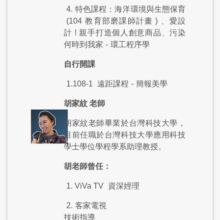
4.
特色課程：海洋環境與生態保育
(104
教育部磨課師計畫
)
、愛設
計
!
親手打造個人創意商品、污染
何時到我家
-
環工程序學
自行開課
1.108-1
遠距課程
-
簡報美學
胡家紋 老師
胡家紋老師畢業於台灣科技大學，
目前任職於台灣科技大學應用科技
學士學位學程學系助理教授。
胡老師曾任：
1. ViVa TV
資深娙理
2.
客家電視
技術指導