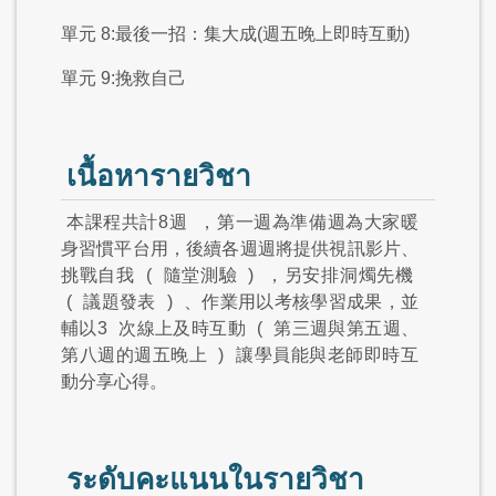
單元 8:最後一招：集大成(週五晚上即時互動)
單元 9:挽救自己
เนื้อหารายวิชา
本課程共計8週
，第一週為準備週為大家暖
身習慣平台用，後續各週週將提供視訊影片、
挑戰自我
(
隨堂測驗
)
，另安排洞燭先機
(
議題發表
)
、作業用以考核學習成果，並
輔以3
次線上及時互動
(
第三週與第五週、
第八週的週五晚上
)
讓學員能與老師即時互
動分享心得。
ระดับคะแนนในรายวิชา