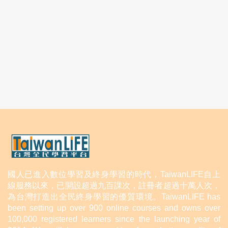
國人已進入數位學習及終身學習的時代，TaiwanLIFE自上
線服務以來，已開設超過九百課次，註冊者超過十萬人次，
為台灣打造出全民終身學習的優質環境。TaiwanLIFE has
been setting up over 900 online courses and owns over
100,000 registered learners since the launching year of