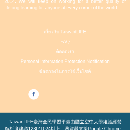
2014. We will keep on working for a better quality of
lifelong learning for anyone at every corner of the world.
เกี่ยวกับ TaiwantLIFE
FAQ
ติดต่อเรา
Personal Information Protection Notification
ข้อตกลงในการใช้เว็บไซต์
TaiwanLIFE臺灣全民學習平臺由
國立空中大學
維護經營
解析度建議1280*1024以上，瀏覽器支援Google Chrome、