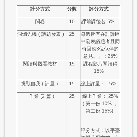
計分方式
分數
評分方式
問卷
10
課前課後各
5%
洞燭先機
(
議題發表
)
25
每週皆有在討論區
中發表議題者且同
時回應3位伙伴的
意見。」：25%
閱讀與觀看教材
15
課程影片閱讀得
15%
挑戰自我
(
評量
)
15
線上評量：
15%
作業
(2
篇
)
25
線上作業：
25%
(
第一份
10%
；
第二份
15%)
評分方式：以平臺