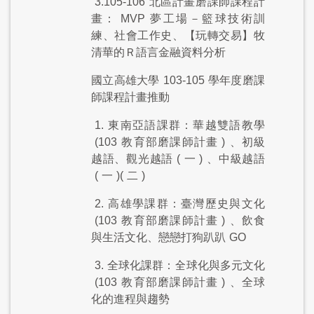
3.105-106
北區計畫磨課師課程計
畫：
MVP
夢工場－籃球技術訓
練、社會工作史、【玩轉交易】牧
清華的Ｒ語言金融資料分析
國立高雄大學
103-105
學年度磨課
師課程計畫推動
1.
東南亞語課群：華越雙語教學
(103
教育部磨課師計畫
)
、初級
越語、觀光越語
(
一
)
、中級越語
(
一
)(
二
)
2.
高雄學課群：臺灣歷史與文化
(103
教育部磨課師計畫
)
、飲食
與生活文化、戀戀打狗趴趴
GO
3.
全球化課群：全球化與多元文化
(103
教育部磨課師計畫
)
、全球
化的進程與趨勢