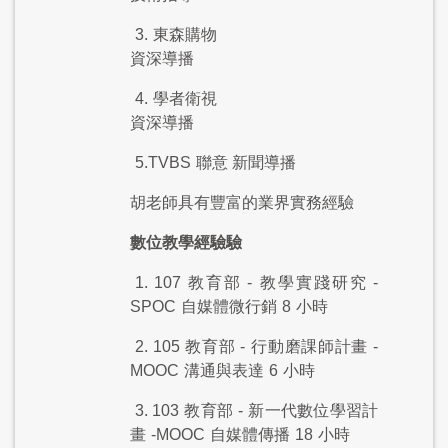
3.
東森購物
資深導播
4.
學者衛視
資深導播
5.TVBS
聯意 新聞導播
胡老師具有豐富的業界實務經驗
數位教學經驗驗
1. 107
教育部
-
教學實踐研究
-
SPOC
自媒體微行銷
8
小時
2. 105
教育部
-
行動磨課師計畫
-
MOOC
溝通與表達
6
小時
3. 103
教育部
-
新一代數位學習計
畫
-MOOC
自媒體傳播
18
小時