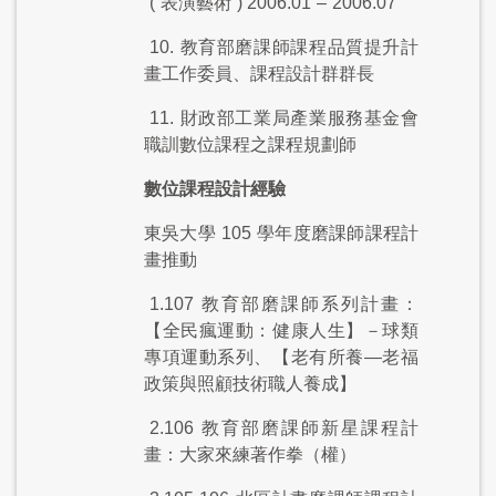
(
表演藝術
) 2006.01
–
2006.07
10.
教育部磨課師課程品質提升計
畫工作委員、課程設計群群長
11.
財政部工業局產業服務基金會
職訓數位課程之課程規劃師
數位課程設計經驗
東吳大學
105
學年度磨課師課程計
畫推動
1.107
教育部磨課師系列計畫：
【全民瘋運動：健康人生】－球類
專項運動系列、【老有所養—老福
政策與照顧技術職人養成】
2.106
教育部磨課師新星課程計
畫：大家來練著作拳（權）