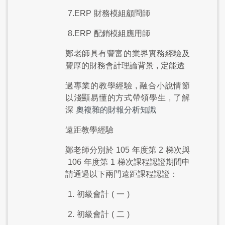
7.ERP
財務模組顧問師
8.ERP
配銷模組應用師
鄭老師具有豐富的業界實務經驗及
豐厚的財務會計理論背景
,
定能透
過專業的教學經驗
,
融合小說情節
以淺顯易懂的方式帶領學生
,
了解
深
奧複雜的財報分析知識
遠距教學經驗
鄭老師分別於
105
年度第
2
梯次與
106
年度第
1
梯次課程認證期間申
請通過以下兩門遠距課程認證：
1.
初級會計
(
一
)
2.
初級會計
(
二
)