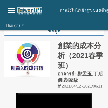
ท่านยังไม่ได้เข้าสู่ระบบ (
เข้า
ไปยังเนื้อหาหลัก
Thai ‎(th)‎
ข้อมูล
創業的成本分
析（2021春季
班）
อาจารย์: 鄭孟玉,丁后
儀,胡家紋
2021/04/12~2021/06/11