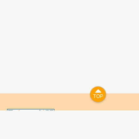
TOP
TOP
國人已進入數位學習及終身學習的時代，TaiwanLIFE自上