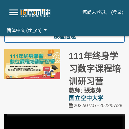
您尚未登录。 (
登录
)
跳到主要内容
简体中文 ‎(zh_cn)‎
课程信息
111年终身学
习数字课程培
训研习营
教师: 張淑萍
国立空中大学
2022/07/07~2022/07/28