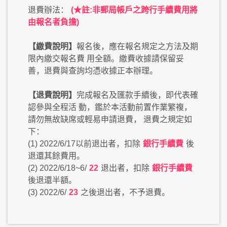
退費辦法：
(★註:非郵局帳戶之跨行手續費用將
由報名者負擔)
【繳費說明】
報名後，應在報名規定之方法及期
限內繳交報名費 用全額。繳費收據請保留妥
善，退費與查詢均憑收據正本辦理。
【退費說明】
完成報名及匯款手續後，即代表確
認參與全程活 動，鑑於本活動前置作業繁複，
請勿無故缺席或輕易申請退費， 退費之規定如
下：
(1) 2022/6/17以前退出者，扣除
銀行手續費
後
退還其餘費用。
(2) 2022/6/18~6/
22
退出者，扣除
銀行手續費
後退還半額。
(3) 2022/6/
23
之後退出者，不予退費。