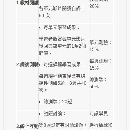
1.
教材
閱讀
20%
各單元影片閱讀自評：
83 次
每單元學習成果：
學習者觀賞每單元影片
單元測驗：
後回答該單元的1至2個
15%
問題。
每週測驗：
2.
課後
測驗
每週課程學習成果：
15%
每週課程結束後會有總
總測驗：
結性測驗5題，8週共40
50%
次。
總測驗：20題
議題討論：
可讓學員
第8週設定有討論議題，
進行籃球知
3.
線上
互動