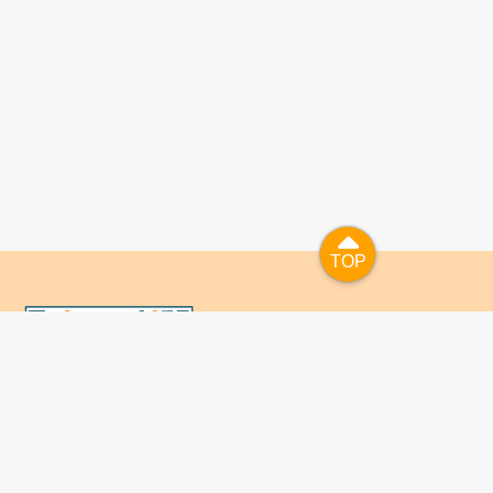
TOP
TOP
國人已進入數位學習及終身學習的時代，TaiwanLIFE自上
線服務以來，已開設超過九百課次，註冊者超過十萬人次，
為台灣打造出全民終身學習的優質環境。TaiwanLIFE has
been setting up over 900 online courses and owns over
100,000 registered learners since the launching year of