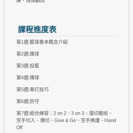
練、球隊顧問
課程進度表
第1週:籃球基本概念介紹
第2週:運球
第3週:投籃
第4週:傳球
第5週:單打技巧
第6週:防守
第7週:組合練習：2 on 2、3 on 3、擋切戰術、
空手切入、傳切、Give & Go、空手掩護、Hand
Off