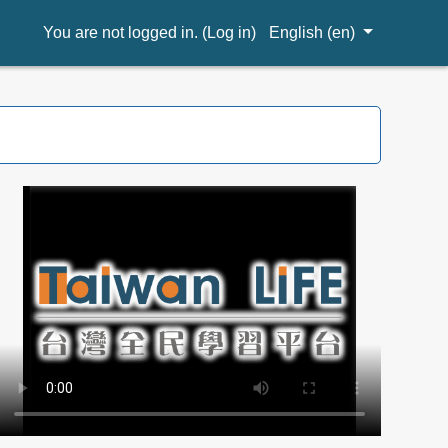
You are not logged in. (
Log in
)
English ‎(en)‎