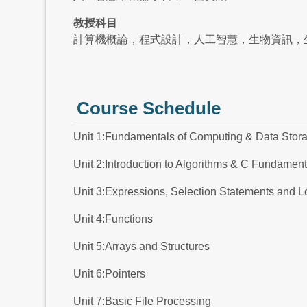
教授科目
計算機概論，程式設計，人工智慧，生物資訊，
Course Schedule
Unit 1:Fundamentals of Computing & Data Stor
Unit 2:Introduction to Algorithms & C Fundament
Unit 3:Expressions, Selection Statements and 
Unit 4:Functions
Unit 5:Arrays and Structures
Unit 6:Pointers
Unit 7:Basic File Processing