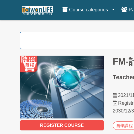
Course categories
Pa
Skip to main content
FM
Teach
2021/1
Regist
2030/12/
REGISTER COURSE
自學課程