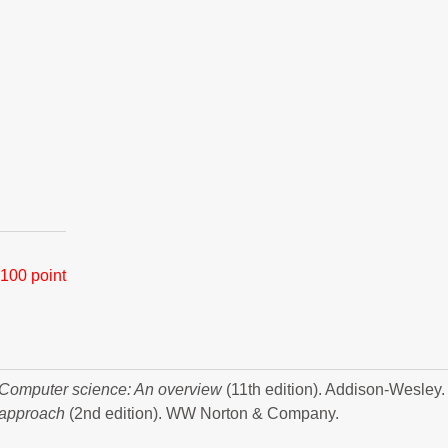
100 point
Computer science: An overview
(11th edition). Addison-Wesley.
 approach
(2nd edition). WW Norton & Company.