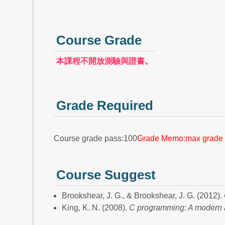
Course Grade
本課程不開放測驗與證書。
Grade Required
Course grade pass:100
Grade Memo:max grade 
Course Suggest
Brookshear, J. G., & Brookshear, J. G. (2012).
King, K. N. (2008).
C programming: A modern