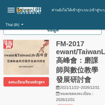
ท่านยังไม่ได้เข้าสู่ระบบ (
เข้าสู่ระ
ไปยังเนื้อหาหลัก
Thai ‎(th)‎
ข้อมูล
FM-2017
ewant/TaiwanL
高峰會：磨課
師與數位教學
發展研討會
ลงทะเบียนเรียนหลักสูตร
2021/11/22~2026/12/31
หมดเขตลงทะเบียน：
2026/12/31