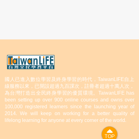
國人已進入數位學習及終身學習的時代，TaiwanLIFE自上
線服務以來，已開設超過九百課次，註冊者超過十萬人次，
為台灣打造出全民終身學習的優質環境。TaiwanLIFE has
been setting up over 900 online courses and owns over
100,000 registered learners since the launching year of
2014. We will keep on working for a better quality of
lifelong learning for anyone at every corner of the world.
TOP
TOP