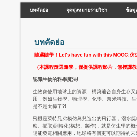
บทคัดย่อ
จุดมุ่งหมายรายวิชา
ข้อมู
บทคัดย่อ
隨選隨學！Let's have fun with this MOOC
（本課程隨選隨學，僅提供課程影片，無授課教
認識
生物的科學魔法
!
生物會使用地球上的資源，構築適合自身生存又
用
，例如生物學、物理學、化學、奈米科技、生
是不是太棒了?!
飛機是萊特兄弟模仿鳥兒造出的飛行器，潛水艇
察、擷取)到轉化(構想、製作)，就是仿生學的
陽能發電相關應用，地球將有個更可以期待的未