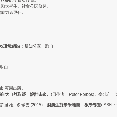
鼓勵大學生、社會公民修習。
讀能力者更佳。
生
x
環境網站：新知分享
。取自
。取自
 臺北市:商周出版。
學向大自然取經，設計未
來。
(原作者：Peter Forbes)。臺北市
雅、蘇琡雲 (2015)。
洄瀾生態奈米地圖－教學導覽
(ISBN