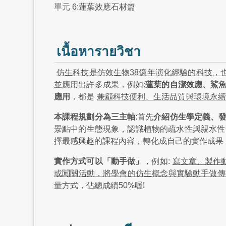
單元 6:蓮葉效應石材篇
เนื้อหารายวิชา
仿生科技是仿效生物38億年演化經驗的科技，
並應用出許多成果，例如:
蓮葉的自潔效應、鯊
應用
，都是
兼顧科技便利、生活品質與環境永續
本課程規劃分為三主軸
:首先
介紹仿生學定義、
景點中的生態現象，認識植物的疏水性與親水性
擇最感興趣的課程內容，轉化成自己的實作成果
實作方式可以「動手做」
，例如:
寫文章、製作
或闖關活動，將學會的仿生概念與實驗動手做傳
量方式，佔總成績50%喔!