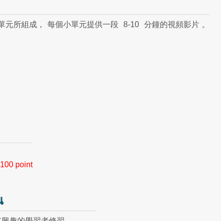
單元所組成，
每個小單元提供一段
8-10
分鐘的視頻影片
。
100 point
น
有興趣的學習者修習。