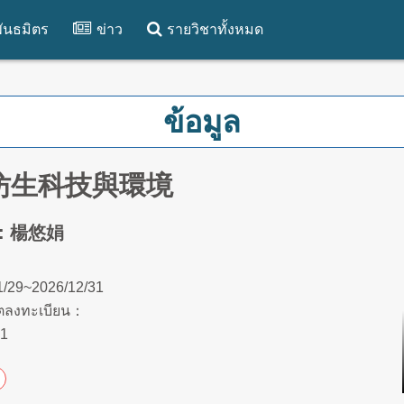
ันธมิตร
ข่าว
รายวิชาทั้งหมด
ข้อมูล
-仿生科技與環境
์: 楊悠娟
1/29~2026/12/31
ตลงทะเบียน：
31