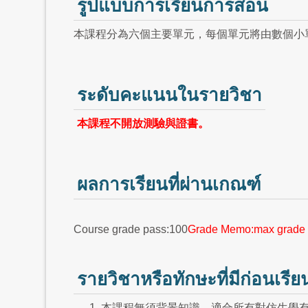
รูปแบบการเรียนการสอน
本課程分為六個主要單元，每個單元將由數個小
ระดับคะแนนในรายวิชา
本課程不開放測驗與證書。
ผลการเรียนที่ผ่านเกณฑ์
Course grade pass:100
Grade Memo:max grade 
รายวิชาหรือทักษะที่มีก่อนเรีย
本課程無須背景知識，適合所有對仿生學