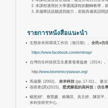
本課程適用於大學通識課程的翻轉教學，
具備華語說聽讀寫能力，若能具備英語閱
รายการหนังสือแนะนำ
生態奈米與環境工作坊（無日期）。
全民
x
仿
https://www.facebook.com/erntmap
/
台灣仿生科技與五生產業發展協會（2014）
http
://www.biomimicrytaiwan.org
/
馬遠榮. (2002)。
奈米科技
(pp. 17-31) 。
張雨青(譯)(2015)。
壁虎腳底的高科技：仿生
楊悠娟*、詹賢媛、賴珮瑄、吳文婷、陳宣平、許涵
米科技研究中心。