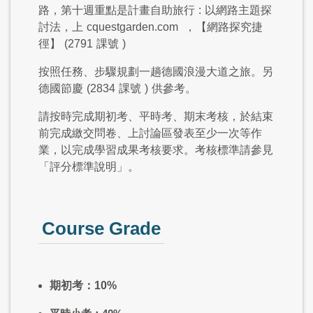
路，第十週重點是計畫自助旅行
:
以網路主題探
討法，上
cquestgarden.com
，【網路探究捷
徑】
(2791
課號
)
按照任務、步驟規劃一趟德國浪漫大道之旅。另
德國節慶
(2834
課號
)
供參考。
請按時完成期初考、平時考、期末考核，於結束
前完成繳交問卷、上討論區發表至少一次等作
業，以完成學習成果考核要求。考核標準請參見
「評分標準說明」。
Course Grade
期初考：10%