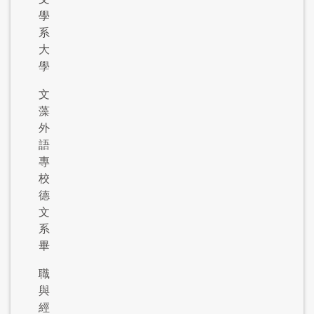
學
系
大
學
文
藻
外
語
專
校
德
文
系
畢
職
與
經