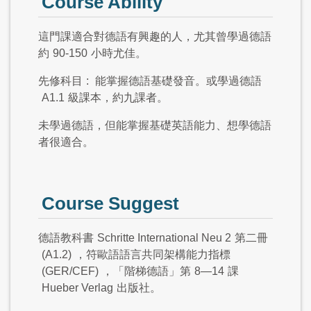
Course Ability
這門課適合對德語有興趣的人，尤其曾學過德語
約
90-150
小時尤佳。
先修科目
:
能掌握德語基礎發音。或學過德語
A1.1
級課本，約九課者。
未學過德語，但能掌握基礎英語能力、想學德語
者很適合。
Course Suggest
德語教科書
Schritte International Neu 2
第二冊
(A1.2)
，符歐語語言共同架構能力指標
(GER/CEF)
，「階梯德語」第
8—14
課
Hueber Verlag
出版社。