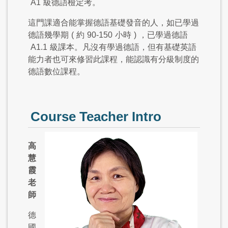
A1
級德語檢定考。
這門課適合能掌握德語基礎發音的人，如已學過
德語幾學期
(
約
90-150
小時
)
，已學過德語
A1.1
級課本。凡沒有學過德語，但有基礎英語
能力者也可來修習此課程，能認識有分級制度的
德語數位課程。
Course Teacher Intro
高
慧
霞
老
師
德
國