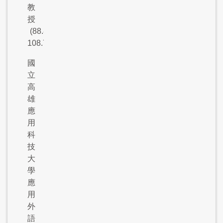
教
授
(88.8-
108.7)
國
立
高
雄
應
用
科
技
大
學
應
用
外
語