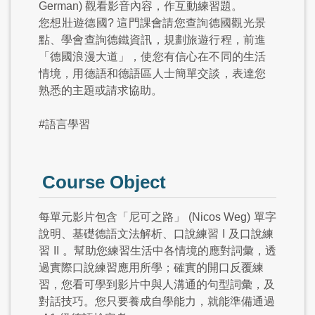
German) 觀看影音內容，作互動練習題。
您想壯遊德國? 這門課會請您查詢德國觀光景
點、學會查詢德鐵資訊，規劃旅遊行程，前進
「德國浪漫大道」，使您有信心在不同的生活
情境，用德語和德語區人士簡單交談，表達您
熟悉的主題或請求協助。
#語言學習
Course Object
每單元影片包含「尼可之路」
(Nicos Weg)
單字
說明、基礎德語文法解析、口說練習
I
及口說練
習
II
。幫助您練習生活中各情境的應對詞彙，透
過實際口說練習應用所學；確實的開口反覆練
習，您看可學到影片中與人溝通的句型詞彙，及
對話技巧。您只要養成自學能力，就能準備通過