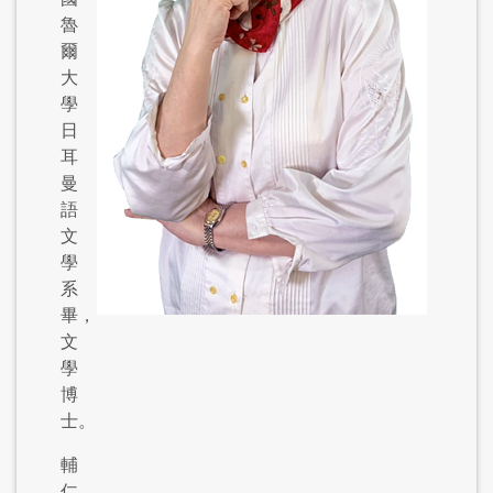
魯
爾
大
學
日
耳
曼
語
文
學
系
畢，
文
學
博
士。
輔
仁