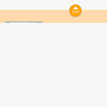
TOP
TOP
國人已進入數位學習及終身學習的時代，TaiwanLIFE自上
線服務以來，已開設超過九百課次，註冊者超過十萬人次，
為台灣打造出全民終身學習的優質環境。TaiwanLIFE has
been setting up over 900 online courses and owns over
100,000 registered learners since the launching year of
2014. We will keep on working for a better quality of
lifelong learning for anyone at every corner of the world.
About Us
FAQ