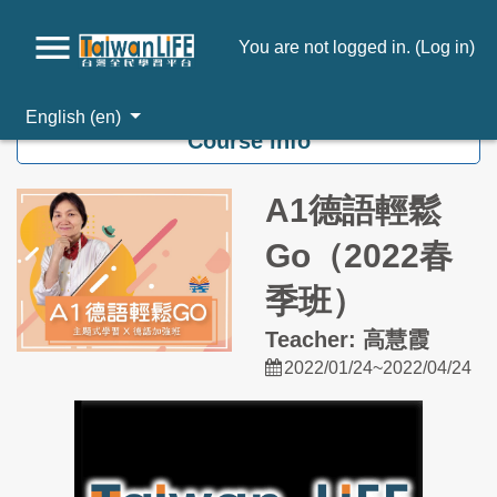
You are not logged in. (
Log in
)
Skip to main content
English ‎(en)‎
Course info
A1德語輕鬆
Go（2022春
季班）
Teacher: 高慧霞
2022/01/24~2022/04/24