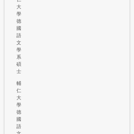
大
學
德
國
語
文
學
系
碩
士
輔
仁
大
學
德
國
語
文