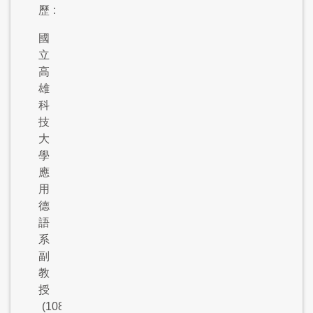
歷
:
國
立
高
雄
科
技
大
學
應
用
德
語
系
副
教
授
(108.8