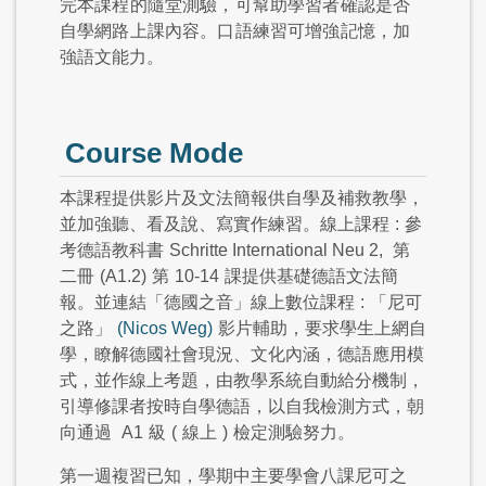
完本課程的隨堂測驗，可幫助學習者確認是否
自學網路上課內容。口語練習可增強記憶，加
強語文能力。
Course Mode
本課程提供影片及文法簡報供自學及補救教學，
並加強聽、看及說、寫實作練習。線上課程
:
參
考德語教科書
Schritte International Neu 2,
第
二冊
(A1.2)
第
10-14
課提供基礎德語文法簡
報。並連結「德國之音」線上數位課程
:
「尼可
之路」
(Nicos Weg)
影片輔助，要求學生上網自
學，瞭解德國社會現況、文化內涵，德語應用模
式，並作線上考題，由教學系統自動給分機制，
引導修課者按時自學德語，以自我檢測方式，朝
向通過
A1
級
(
線上
)
檢定測驗努力。
第一週複習已知，學期中主要學會八課尼可之