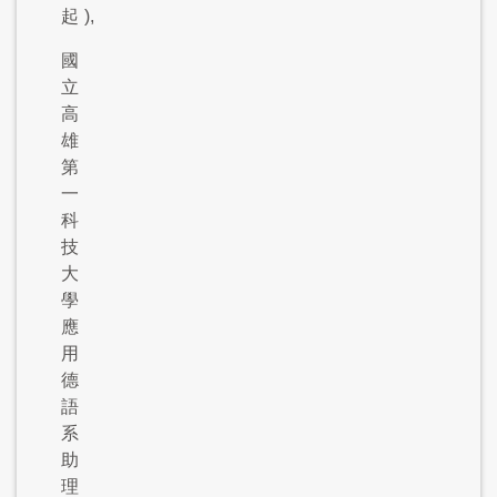
起
),
國
立
高
雄
第
一
科
技
大
學
應
用
德
語
系
助
理