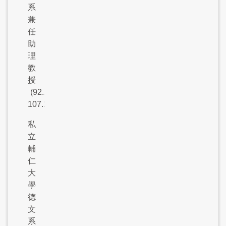
系
兼
任
助
理
教
授
(92.2-
107.1)
私
立
輔
仁
大
學
德
文
系