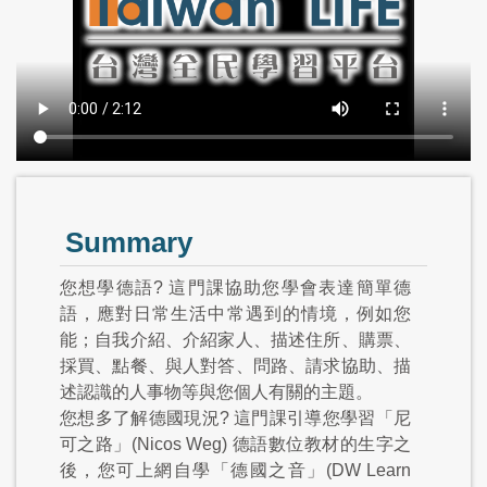
Summary
您想學德語? 這門課協助您學會表達簡單德
語，應對日常生活中常遇到的情境，例如您
能；自我介紹、介紹家人、描述住所、購票、
採買、點餐、與人對答、問路、請求協助、描
述認識的人事物等與您個人有關的主題。
您想多了解德國現況? 這門課引導您學習「尼
可之路」(Nicos Weg) 德語數位教材的生字之
後，您可上網自學「德國之音」(DW Learn