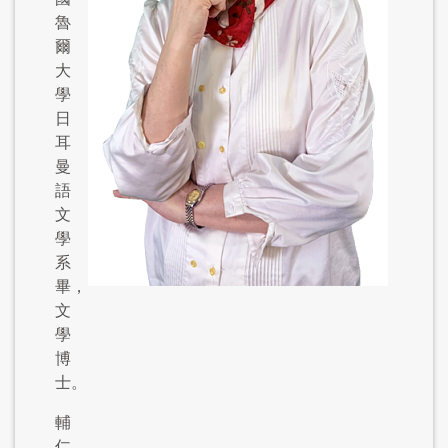
魯
爾
大
學
日
耳
曼
語
文
學
系
畢，
文
學
博
士。
輔
仁