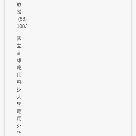
教
授
(88.8-
108.7)
國
立
高
雄
應
用
科
技
大
學
應
用
外
語