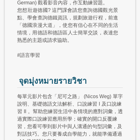
German) 觀看影音內容，作互動練習題。
您想壯遊德國? 這門課會請您查詢德國觀光景
點、學會查詢德鐵資訊，規劃旅遊行程，前進
「德國浪漫大道」，使您有信心在不同的生活
情境，用德語和德語區人士簡單交談，表達您
熟悉的主題或請求協助。
#語言學習
จุดมุ่งหมายรายวิชา
每單元影片包含「尼可之路」
(Nicos Weg)
單字
說明、基礎德語文法解析、口說練習
I
及口說練
習
II
。幫助您練習生活中各情境的應對詞彙，透
過實際口說練習應用所學；確實的開口反覆練
習，您看可學到影片中與人溝通的句型詞彙，及
對話技巧。您只要養成自學能力，就能準備通過