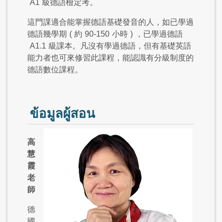
A1
級德語檢定考。
這門課適合能掌握德語基礎發音的人，如已學過
德語幾學期
(
約
90-150
小時
)
，已學過德語
A1.1
級課本。凡沒有學過德語，但有基礎英語
能力者也可來修習此課程，能認識有分級制度的
德語數位課程。
ข้อมูลผู้สอน
高
慧
霞
老
師
德
國