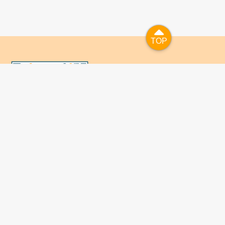
TOP
TOP
國人已進入數位學習及終身學習的時代，TaiwanLIFE自上
線服務以來，已開設超過九百課次，註冊者超過十萬人次，
為台灣打造出全民終身學習的優質環境。TaiwanLIFE has
been setting up over 900 online courses and owns over
100,000 registered learners since the launching year of
2014. We will keep on working for a better quality of
lifelong learning for anyone at every corner of the world.
เกี่ยวกับ TaiwantLIFE