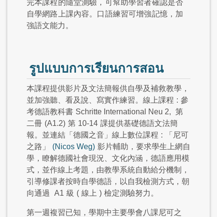
完本課程的隨堂測驗，可幫助學習者確認是否
自學網路上課內容。口語練習可增強記憶，加
強語文能力。
รูปแบบการเรียนการสอน
本課程提供影片及文法簡報供自學及補救教學，
並加強聽、看及說、寫實作練習。線上課程
:
參
考德語教科書
Schritte International Neu 2,
第
二冊
(A1.2)
第
10-14
課提供基礎德語文法簡
報。並連結「德國之音」線上數位課程
:
「尼可
之路」
(Nicos Weg)
影片輔助，要求學生上網自
學，瞭解德國社會現況、文化內涵，德語應用模
式，並作線上考題，由教學系統自動給分機制，
引導修課者按時自學德語，以自我檢測方式，朝
向通過
A1
級
(
線上
)
檢定測驗努力。
第一週複習已知，學期中主要學會八課尼可之