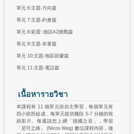
單元 6:主題-方向篇
單元 7:主題-約會篇
單元 8:彩蛋: 德語A2挑戰篇
單元 9:主題-衣著篇
單元 10:主題-地區節慶篇
單元 11:主題-電話篇
เนื้อหารายวิชา
本課程有
11
個單元供自主學習，每個單元有
四小節所組成，每單元提供幾段
5-7
分鐘的視
頻影片。每週請您上網「德國之音」，學習
「尼可之路」
(Nicos Weg)
數位課程內容，做