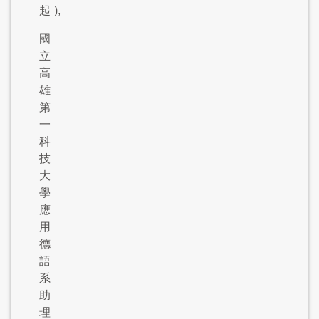
起
),
國
立
高
雄
第
一
科
技
大
學
應
用
德
語
系
助
理