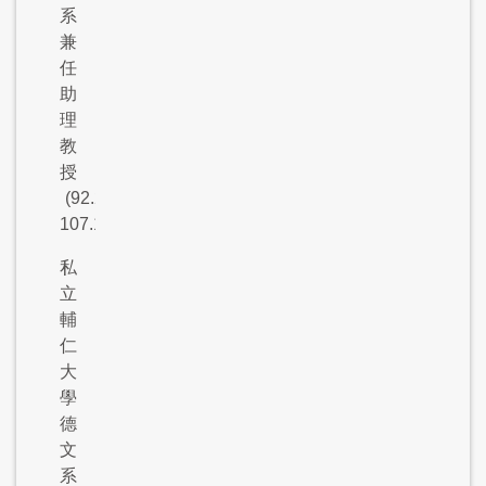
系
兼
任
助
理
教
授
(92.2-
107.1)
私
立
輔
仁
大
學
德
文
系