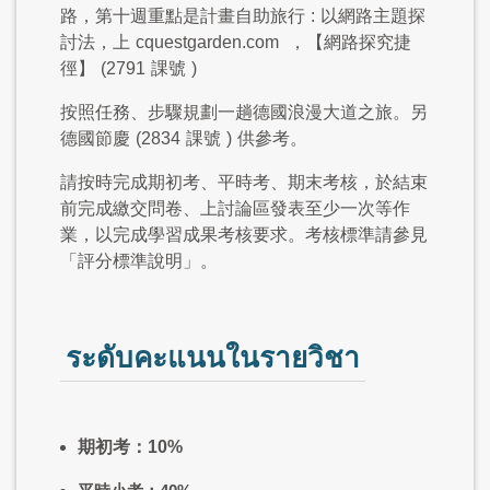
路，第十週重點是計畫自助旅行
:
以網路主題探
討法，上
cquestgarden.com
，【網路探究捷
徑】
(2791
課號
)
按照任務、步驟規劃一趟德國浪漫大道之旅。另
德國節慶
(2834
課號
)
供參考。
請按時完成期初考、平時考、期末考核，於結束
前完成繳交問卷、上討論區發表至少一次等作
業，以完成學習成果考核要求。考核標準請參見
「評分標準說明」。
ระดับคะแนนในรายวิชา
期初考：10%