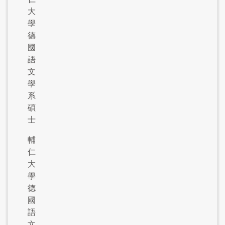
大
學
德
國
語
文
學
系
碩
士
輔
仁
大
學
德
國
語
文