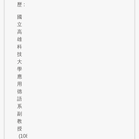
歷
:
國
立
高
雄
科
技
大
學
應
用
德
語
系
副
教
授
(108.8