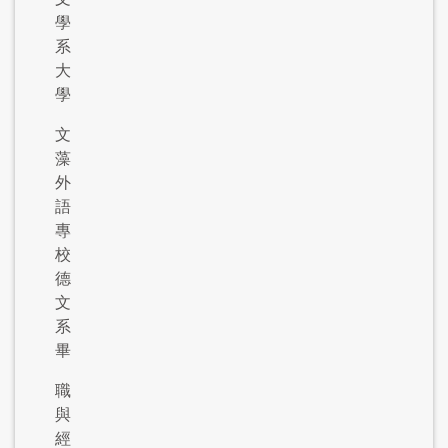
學
系
大
學
文
藻
外
語
專
校
德
文
系
畢
職
與
經