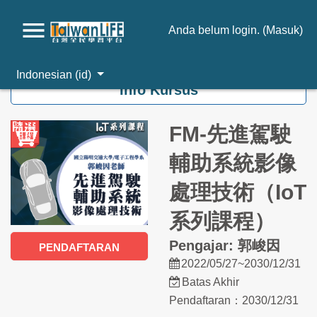
Anda belum login. (
Masuk
)
Loncat ke konten utama
Indonesian ‎(id)‎
Info Kursus
FM-先進駕駛
輔助系統影像
處理技術（IoT
系列課程）
Pengajar: 郭峻因
PENDAFTARAN
2022/05/27~2030/12/31
Batas Akhir
Pendaftaran：2030/12/31