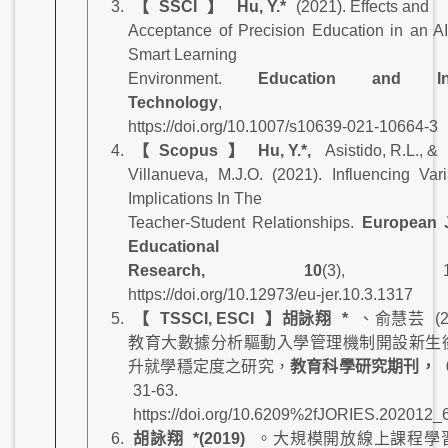
【
SSCI
】
Hu, Y.*
(2021). Effects and
Acceptance of Precision Education in an AI
Smart Learning
Environment.
Education and Inf
Technology
,
https://doi.org/10.1007/s10639-021-10664-3
【
Scopus
】
Hu, Y.*,
Asistido, R.L., &
Villanueva, M.J.O. (2021). Influencing Var
Implications In The
Teacher-Student Relationships.
European J
Educational
Research, 10
(3), 1317
https://doi.org/10.12973/eu-jer.10.3.1317
【
TSSCI, ESCI
】胡詠翔
*
、俞慧芸
(
教育大數據分析驅動入學管理機制開設新生
升就學穩定度之研究，
教育科學研究期刊，
31-63.
https://doi.org/10.6209%2fJORIES.202012_
胡詠翔
*(2019)
。大規模開放線上課程學