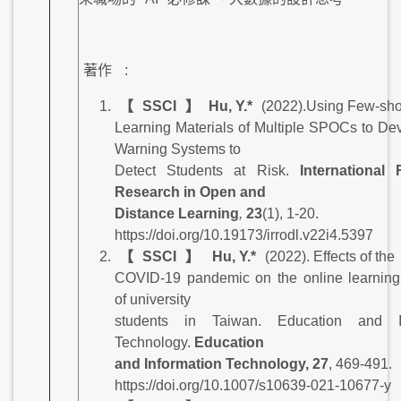
著作
:
【
SSCI
】
Hu, Y.*
(2022).Using Few-sho
Learning Materials of Multiple SPOCs to De
Warning Systems to
Detect Students at Risk.
International
Research in Open and
Distance Learning
,
23
(1), 1-20.
https://doi.org/10.19173/irrodl.v22i4.5397
【
SSCI
】
Hu, Y.*
(2022). Effects of the
COVID-19 pandemic on the online learning
of university
students in Taiwan. Education and In
Technology.
Education
and Information Technology, 27
, 469-491.
https://doi.org/10.1007/s10639-021-10677-y