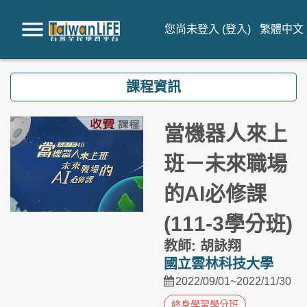
您尚未登入 (
登入
)
繁體中文 ‎(
跳到主要內容
課程資訊
當機器人來上
班－未來職場
的AI必修課
(111-3學分班)
教師: 胡詠翔
國立雲林科技大學
2022/09/01~2022/11/30
終身學習學分班