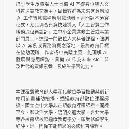
培訓學生及職場人士具備
AI
基礎數位與人文
科普通識教育為主，目標客群為未來有意增加
AI
工作智慧職場應用職能者。這門課不須寫
程式，尤其適合有意快速導入「人工智慧工作
職務流程再設計」之中小企業進修主管或事業
部門員工。這是一門數位人文科普課程，強調
以
AI
案例或實務將概念落地，最終教育目標
在協助現職工作者或中高階主管，能理解
AI
發展與應用趨勢，具備
AI
作為未來
AIoT
普
及世代的資訊素養，及終生學習能力。
本課程獲教育部大學深化數位學習推動與創新
應用計畫補助拍攝，通過教育部數位課程認
證、國立空中大學非正規教育課程認證。開課
至今，獲政治大學、陽明交通大學、台北大學
等各校採認校際通識教育學分，頗受修課學生
好評，是一門你不能錯過的必修科普課程。