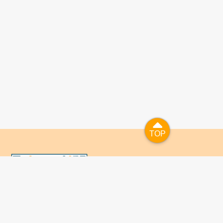
TOP
TOP
國人已進入數位學習及終身學習的時代，TaiwanLIFE自上
線服務以來，已開設超過九百課次，註冊者超過十萬人次，
為台灣打造出全民終身學習的優質環境。TaiwanLIFE has