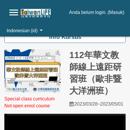
Anda belum login. (
Masuk
)
Loncat ke konten utama
Indonesian ‎(id)‎
Info Kursus
112年華文教
師線上遠距研
習班（歐非暨
大洋洲班）
Special class curriculum
2023/03/28~2023/05/01
Not open enrol course