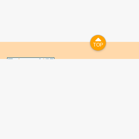
TOP
TOP
國人已進入數位學習及終身學習的時代，TaiwanLIFE自上
線服務以來，已開設超過九百課次，註冊者超過十萬人次，
為台灣打造出全民終身學習的優質環境。TaiwanLIFE has
been setting up over 900 online courses and owns over
100,000 registered learners since the launching year of
2014. We will keep on working for a better quality of
lifelong learning for anyone at every corner of the world.