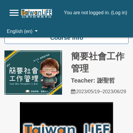
You are not logged in. (
Log in
)
Skip to main content
English ‎(en)‎
Course info
簡要社會工作
管理
Teacher: 謝聖哲
2023/05/19~2023/06/29