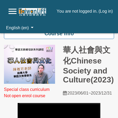
You are not logged in. (
Log in
)
Skip to main content
English ‎(en)‎
Course info
華人社會與文
化Chinese
Society and
Culture(2023)
Special class curriculum
2023/06/01~2023/12/31
Not open enrol course