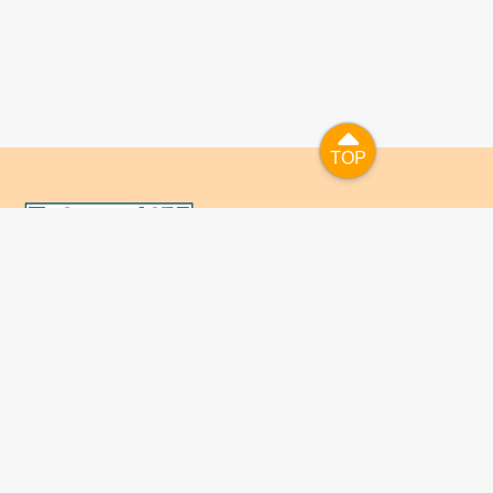
TOP
TOP
國人已進入數位學習及終身學習的時代，TaiwanLIFE自上
線服務以來，已開設超過九百課次，註冊者超過十萬人次，
為台灣打造出全民終身學習的優質環境。TaiwanLIFE has
been setting up over 900 online courses and owns over
100,000 registered learners since the launching year of
2014. We will keep on working for a better quality of
lifelong learning for anyone at every corner of the world.