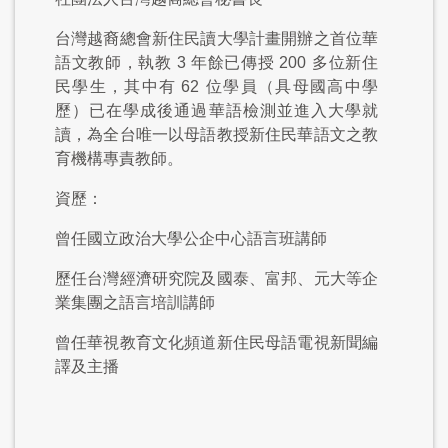
台灣越裔總會新住民讀大學計畫開辦之首位華
語文教師，執教
3
年餘已傳授
200
多位新住
民學生，其中有
62
位學員（具母國高中學
歷）已在學成後通過華語檢測並進入大學就
讀，為全台唯一以母語教授新住民華語文之教
育機構專責教師。
資歷：
曾任國立政治大學公企中心語言班講師
歷任台灣經濟研究院及國泰、富邦、元大等企
業集團之語言培訓講師
曾任華視教育文化頻道新住民母語電視新聞編
譯及主播