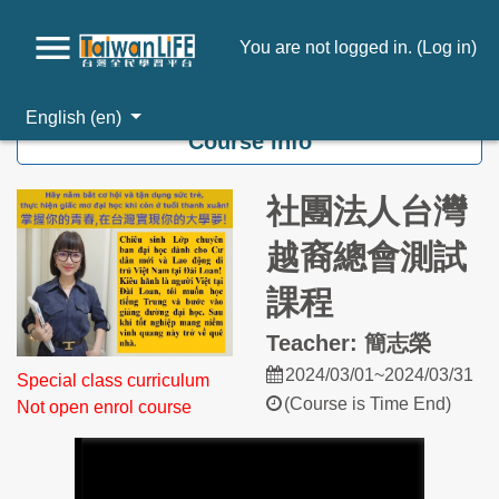
You are not logged in. (
Log in
)
Skip to main content
English ‎(en)‎
Course info
社團法人台灣
越裔總會測試
課程
Teacher: 簡志榮
2024/03/01~2024/03/31
Special class curriculum
(Course is Time End)
Not open enrol course