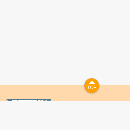
TOP
TOP
國人已進入數位學習及終身學習的時代，TaiwanLIFE自上
線服務以來，已開設超過九百課次，註冊者超過十萬人次，