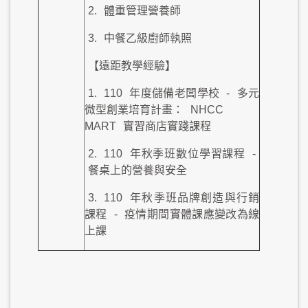
2.
體重管理營養師
3.
中餐乙級廚師執照
【遠距教學經驗】
1.
110
年度儲備老闆學校
-
多元
微型創業培育計畫：
NHCC
MART
實習商店實踐課程
2.
110
年秋季班數位學習課程
-
餐桌上的營養與安全
3.
110
年秋季班品牌創造與行銷
課程
-
疫情期間實體課應變改為線
上課