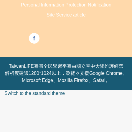
Personal Information Protection Notification
Site Service article
TaiwanLIFE臺灣全民學習平臺由
國立空中大學
維護經營
解析度建議1280*1024以上，瀏覽器支援Google Chrome、
Microsoft Edge、Mozilla Firefox、Safari。
Switch to the standard theme