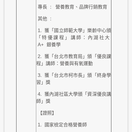
專長
:
營養教育、品牌行銷教育
其他
:
1.
獲「國立師範大學」樂齡中心頒
「特優課程」講師：內湖社大
A+
銀養學
2.
獲「台北市教育局」頒「優良課
程」講師：營養與有氧運動
3.
獲「台北市柯市長」頒「終身學
習」獎
4.
獲內湖社區大學頒「資深優良講
師」獎
【證照】
1.
國家檢定合格營養師