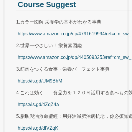
Course Suggest
1.カラー図解 栄養学の基本がわかる事典
https://www.amazon.co.jp/dp/4791619994/ref=c
2.世界一やさしい
!
栄養素図鑑
https://www.amazon.co.jp/dp/4405093253/ref=c
3.筋肉をつくる食事・栄養パーフェクト事典
https://is.gd/UM9BhM
4.これは効く！ 食品力を１２０％活用する食べもの
https://is.gd/4ZqZ4a
5.脂肪與油救命聖經：用好油減肥治病抗老，你必須知
https://is.gd/dlVZqK