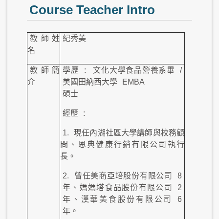
Course Teacher Intro
教師姓
紀秀美
名
教師簡
學歷
:
文化大學食品營養系畢
/
介
美國田納西大學
EMBA
碩士
經歷
:
1.
現任內湖社區大學講師與校務顧
問、恩典健康行銷有限公司執行
長。
2.
曾任美商亞培股份有限公司
8
年、媽媽塔食品股份有限公司
2
年、漢華美食股份有限公司
6
年。