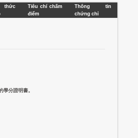
 thức
Tiêu chí chấm
Thông tin
p
điểm
chứng chỉ
的學分證明書。