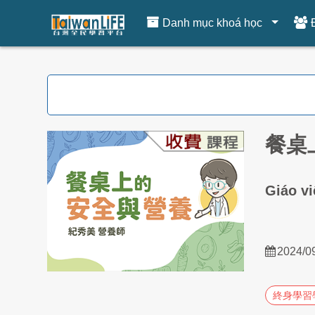
Danh mục khoá học
Chuyển tới nội dung chính
餐桌
Giáo v
2024/0
終身學習