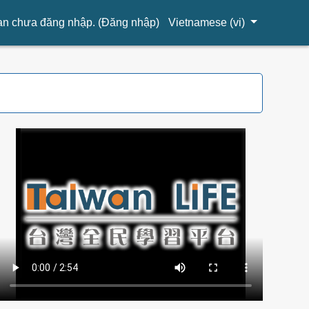
n chưa đăng nhập. (
Đăng nhập
)
Vietnamese ‎(vi)‎