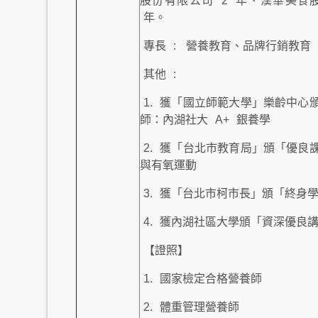
股份有限公司
2
年、漢華美食
年。
專長
:
營養教育、品牌行銷教育
其他
:
1.
獲「國立師範大學」樂齡中心
師：內湖社大
A+
銀養學
2.
獲「台北市教育局」頒「優良
與有氧運動
3.
獲「台北市柯市長」頒「終身
4.
獲內湖社區大學頒「資深優良
【證照】
1.
國家檢定合格營養師
2.
體重管理營養師