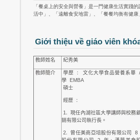
「餐桌上的安全與營養」是一門健康生活實踐的
活中」、「遠離食安地雷」、「餐餐均衡有健康
Giới thiệu về giáo viên khó
教師姓名
紀秀美
教師簡介
學歷
:
文化大學食品營養系畢
學
EMBA
碩士
經歷
:
1.
現任內湖社區大學講師與校務
銷有限公司執行長。
2.
曾任美商亞培股份有限公司
8