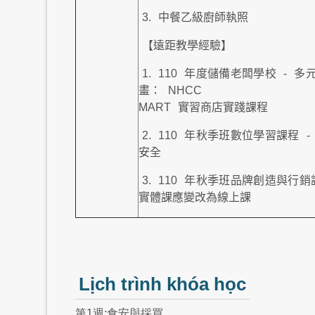
3.
中餐乙級廚師執照
【遠距教學經驗】
1.
110
年度儲備老闆學校
-
多
畫：
NHCC
MART
實習商店實踐課程
2.
110
年秋季班數位學習課程
-
安全
3.
110
年秋季班品牌創造與行銷
實體課應變改為線上課
Lịch trình khóa học
第1週:食安與採買