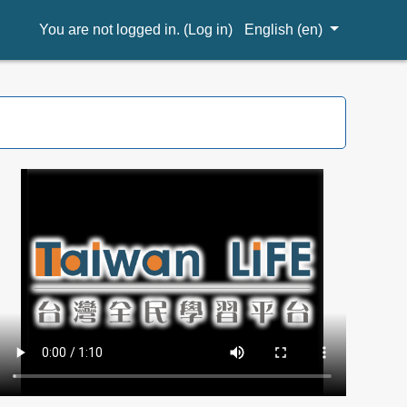
You are not logged in. (
Log in
)
English ‎(en)‎