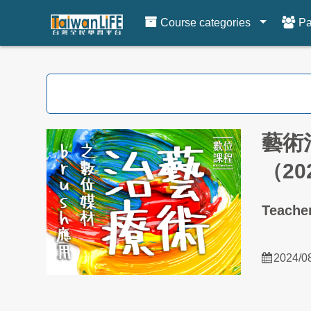
Course categories
Pa
Skip to main content
藝術
（2
Teac
2024/0