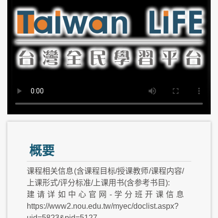
概要
课程相关信息(含课程目标/授课教师/课程内容/
上课形式/评分标准/上课用书(含参考书目):
建请详如中心官网-学分班开课信息
https://www2.nou.edu.tw/myec/doclist.aspx?
uid=5823&pid=5127