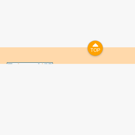
TOP
TOP
國人已進入數位學習及終身學習的時代，TaiwanLIFE自上
線服務以來，已開設超過九百課次，註冊者超過十萬人次，
為台灣打造出全民終身學習的優質環境。TaiwanLIFE has
been setting up over 900 online courses and owns over
100,000 registered learners since the launching year of
2014. We will keep on working for a better quality of
lifelong learning for anyone at every corner of the world.