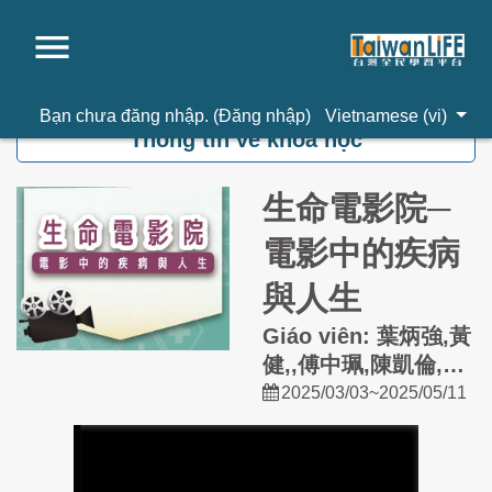
Chuyển tới nội dung chính
Bạn chưa đăng nhập. (
Đăng nhập
)
Vietnamese ‎(vi)‎
Thông tin về khoá học
生命電影院─
電影中的疾病
與人生
Giáo viên: 葉炳強,黃
健,,傅中珮,陳凱倫,闕
可欣,李宛霖
2025/03/03~2025/05/11