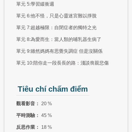
單元 5:學習緩衝週
單元 6:他不怪，只是心靈迷宮難以掙脫
單元 7:超越極限：自閉症者的獨特之光
單元 8:為愛而生：當人類的哺乳器生病了
單元 9:雖然媽媽有思覺失調症 但是沒關係
單元 10:陪你走一段長長的路：淺談喪親悲傷
Tiêu chí chấm điểm
觀看影音：
20 %
平時測驗：
45 %
反思作業：
18 %