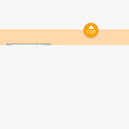
TOP
TOP
國人已進入數位學習及終身學習的時代，TaiwanLIFE自上
線服務以來，已開設超過九百課次，註冊者超過十萬人次，
為台灣打造出全民終身學習的優質環境。TaiwanLIFE has
been setting up over 900 online courses and owns over
100,000 registered learners since the launching year of
2014. We will keep on working for a better quality of
lifelong learning for anyone at every corner of the world.
Giới thiệu về TaiwanLIFE