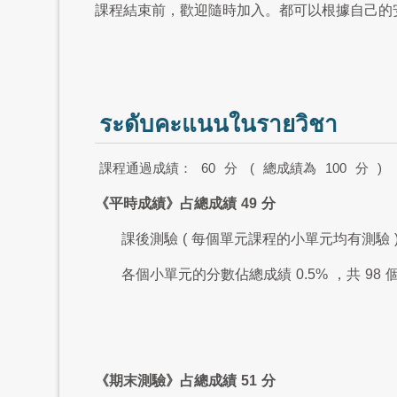
課程結束前，歡迎隨時加入。都可以根據自己的
ระดับคะแนนในรายวิชา
課程通過成績：
60
分
(
總成績為
100
分
)
《平時成績》占總成績
49
分
課後測驗
(
每個單元課程的小單元均有測驗
各個小單元的分數佔總成績
0.5%
，共
98
《期末測驗》占總成績
51
分