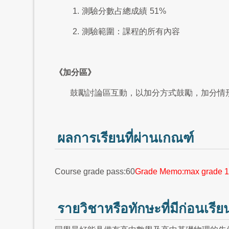
1.
測驗分數占總成績
51%
2.
測驗範圍：課程的所有內容
《加分區》
鼓勵討論區互動，以加分方式鼓勵，加分情
ผลการเรียนที่ผ่านเกณฑ์
Course grade pass:60
Grade Memo:max grade 1
รายวิชาหรือทักษะที่มีก่อนเรีย