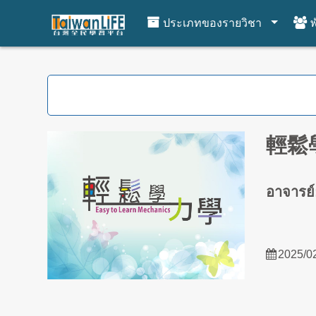
ประเภทของรายวิชา
พ
ไปยังเนื้อหาหลัก
輕鬆
อาจารย
2025/0