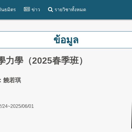
ันธมิตร
ข่าว
รายวิชาทั้งหมด
ข้อมูล
學力學（2025春季班）
์: 饒若琪
2/24~2025/06/01