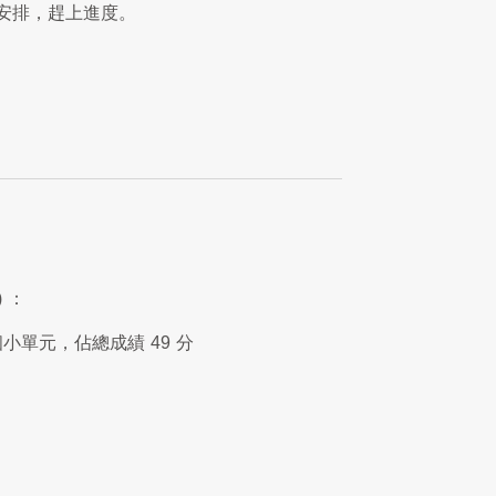
安排，趕上進度。
)
：
個小單元，佔總成績
49
分