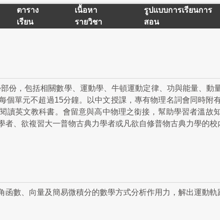
ตาราง
เนื้อหา
รูปแบบการเรียนการ
เรียน
รายวิชา
สอน
學部份，包括相關數學、運動學、牛頓運動定律、功與能量、動
每個單元不超過15分鐘。以中文授課，專有物理名詞會同時附
閱讀英文教科書。會留意與高中物理之銜接，幫助學習者溫故
學者、欲複習大一普物古典力學者或凡欲自修普物古典力學的校
角函數、向量及簡易微積分的數學方式分析作用力，解出運動軌