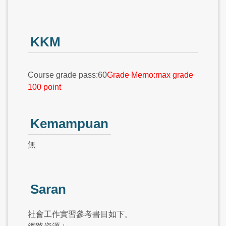
KKM
Course grade pass:60
Grade Memo:max grade
100 point
Kemampuan
無
Saran
社會工作實習參考書目如下。