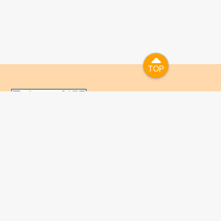
TOP
TOP
國人已進入數位學習及終身學習的時代，TaiwanLIFE自上
線服務以來，已開設超過九百課次，註冊者超過十萬人次，
為台灣打造出全民終身學習的優質環境。TaiwanLIFE has
been setting up over 900 online courses and owns over
100,000 registered learners since the launching year of
2014. We will keep on working for a better quality of
lifelong learning for anyone at every corner of the world.