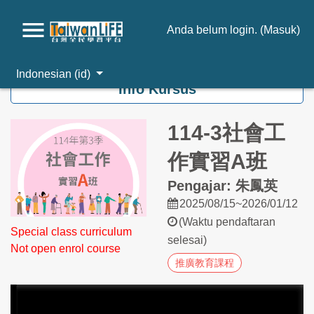
Anda belum login. (
Masuk
)
Loncat ke konten utama
Indonesian ‎(id)‎
Info Kursus
114-3社會工
作實習A班
Pengajar: 朱鳳英
2025/08/15~2026/01/12
(Waktu pendaftaran
Special class curriculum
selesai)
Not open enrol course
推廣教育課程