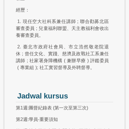
經歷：
1.
現任空大社科系兼任講師
;
聯合勸募北區
審查委員
;
兒童福利聯盟、天主教福利會收出
養審查委員。
2.
臺北市政府社會局、市立浩然敬老院退
休
;
曾任文化、實踐、慈濟及政戰社工系兼任
講師
;
社家署身障機構
(
兼辦早療
)
評鑑委員
(
專業組
);
社工實習督導及外聘督導。
Jadwal kursus
第1週:團督紀錄表 (第一次至第三次)
第2週:學員-重要須知