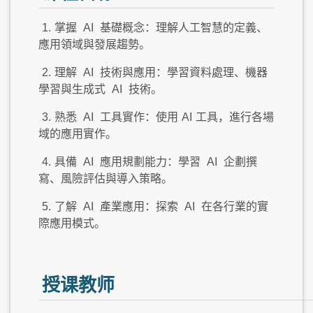
1.
掌握
AI
基礎概念：理解人工智慧的定義、
應用領域與發展趨勢。
2.
理解
AI
技術與應用：學習資料處理、機器
學習與生成式
AI
技術。
3.
熟悉
AI
工具實作：使用
AI
工具，進行各場
域的應用實作。
4.
具備
AI
應用規劃能力：學習
AI
企劃撰
寫、風險評估與導入策略。
5.
了解
AI
產業應用：探索
AI
在各行業的實
際應用模式。
授课教师