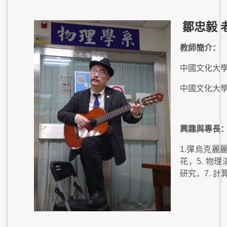
鄒忠毅 
教師簡介：
中國文化大學
中國文化大
興趣與專長
1.彈烏克麗
花，5. 物
研究，7. 