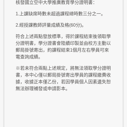
核發國立空中大學推廣教育學分證明書：
1.上課缺席時數未超過課程總時數三分之一。
2.經授課教師評量成績及格(60分)。
符合上述兩點發放標準，得於課程結束後領取學
分證明書，學分證書會陸續印製並由校方主動以
郵局掛號寄出，約課程結束1個月左右學員可來
電查詢成績。
※若未符合兩點上述規定，將無法領取學分證明
書，本中心僅以郵局掛號寄出學員的課程繳費收
據，收據正本僅乙份，若因學員個人因素遺失恕
無法辦理補發或申請影本。