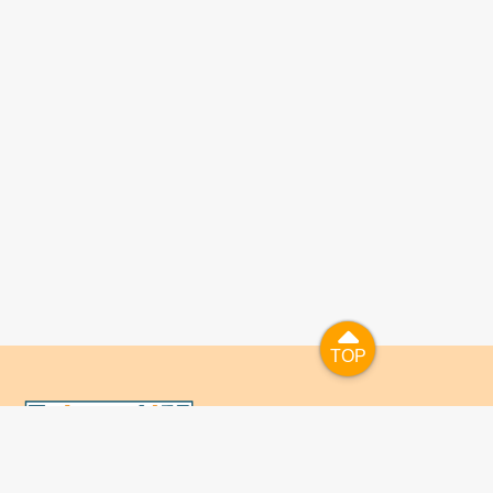
TOP
TOP
國人已進入數位學習及終身學習的時代，TaiwanLIFE自上