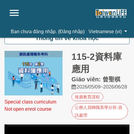
Chuyển tới nội dung chính
Bạn chưa đăng nhập. (
Đăng nhập
)
Vietnamese ‎(vi)‎
Thông tin về khoá học
115-2資料庫
應用
Giáo viên: 曾聖棋
2026/05/09~2026/06/28
推廣教育課程
Special class curriculum
公務人員轉職系學分班-資
Not open enrol course
訊處理