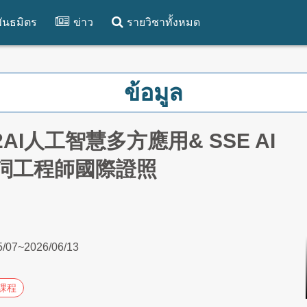
ันธมิตร
ข่าว
รายวิชาทั้งหมด
ข้อมูล
-2AI人工智慧多方應用& SSE AI
詞工程師國際證照
5/07~2026/06/13
課程