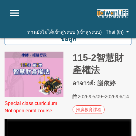
ไปยังเนื้อหาหลัก
ท่านยังไม่ได้เข้าสู่ระบบ (
เข้าสู่ระบบ
)
Thai ‎(th)‎
ข้อมูล
115-2智慧財
產權法
อาจารย์: 謝依婷
2026/05/09~2026/06/14
Special class curriculum
推廣教育課程
Not open enrol course