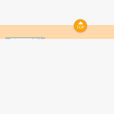
TOP
TOP
國人已進入數位學習及終身學習的時代，TaiwanLIFE自上
線服務以來，已開設超過九百課次，註冊者超過十萬人次，
為台灣打造出全民終身學習的優質環境。TaiwanLIFE has
been setting up over 900 online courses and owns over
100,000 registered learners since the launching year of
2014. We will keep on working for a better quality of
lifelong learning for anyone at every corner of the world.
เกี่ยวกับ TaiwantLIFE