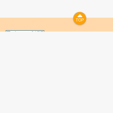
TOP
TOP
國人已進入數位學習及終身學習的時代，TaiwanLIFE自上
線服務以來，已開設超過九百課次，註冊者超過十萬人次，
為台灣打造出全民終身學習的優質環境。TaiwanLIFE has
been setting up over 900 online courses and owns over
100,000 registered learners since the launching year of
2014. We will keep on working for a better quality of
lifelong learning for anyone at every corner of the world.
เกี่ยวกับ TaiwantLIFE
FAQ