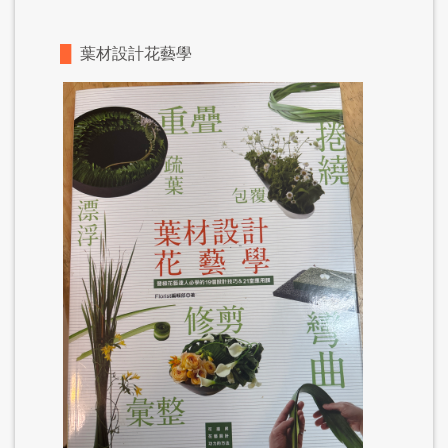
█
葉材設計花藝學