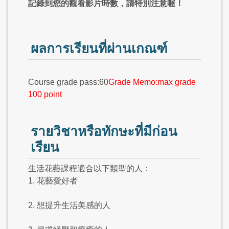
記錄到您的觀看影片時數，請特別注意喔！
ผลการเรียนที่ผ่านเกณฑ์
Course grade pass:60
Grade Memo:max grade
100 point
รายวิชาหรือทักษะที่มีก่อน
เรียน
生活花藝課程適合以下類型的人：
1. 花藝愛好者
2. 想提升生活美感的人