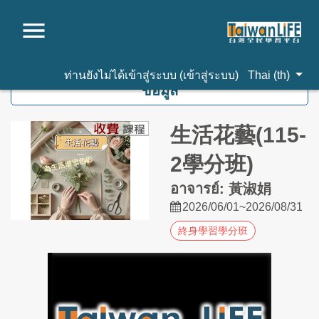
ไปยังเนื้อหาหลัก
ท่านยังไม่ได้เข้าสู่ระบบ (
เข้าสู่ระบบ
)
Thai ‎(th)‎
ข้อมูล
生活花藝(115-
2學分班)
อาจารย์: 黃淑娟
2026/06/01~2026/08/31
終身學習學分班