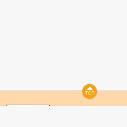
TOP
TOP
國人已進入數位學習及終身學習的時代，TaiwanLIFE自上