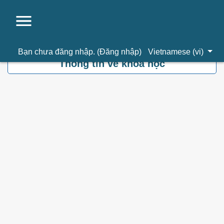
Chuyển tới nội dung chính
Bạn chưa đăng nhập. (
Đăng nhập
)
Vietnamese ‎(vi)‎
Thông tin về khoá học