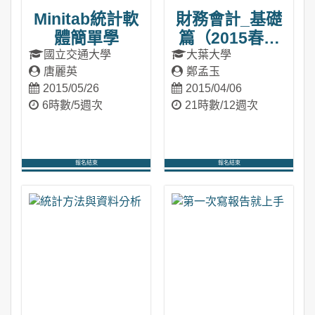
Minitab統計軟
財務會計_基礎
體簡單學
篇（2015春季
班）
國立交通大學
大葉大學
唐麗英
鄭孟玉
2015/05/26
2015/04/06
6時數/5週次
21時數/12週次
報名結束
報名結束
進入課程
進入課程