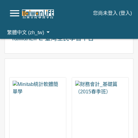
您尚未登入 (
登入
)
跳到主要內容
繁體中文 ‎(zh_tw)‎
TaiwanLIFE 臺灣全民學習平台