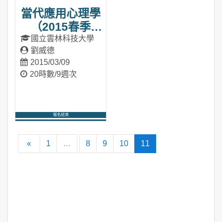
當代應用心理學
（2015春季
班）
國立雲林科技大學
劉威德
2015/03/09
20時數/9週次
報名結束
進入課程
向前
(current)
«
1
…
8
9
10
11