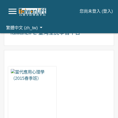
您尚未登入 (
登入
)
跳到主要內容
繁體中文 ‎(zh_tw)‎
TaiwanLIFE 臺灣全民學習平台