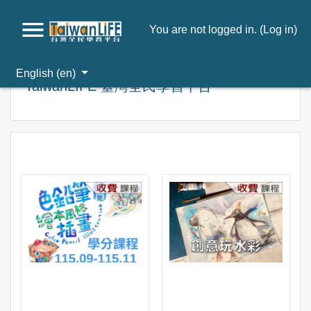
You are not logged in. (
Log in
)
Skip to main content
English ‎(en)‎
TaiwanLIFE 臺灣全民學習平台