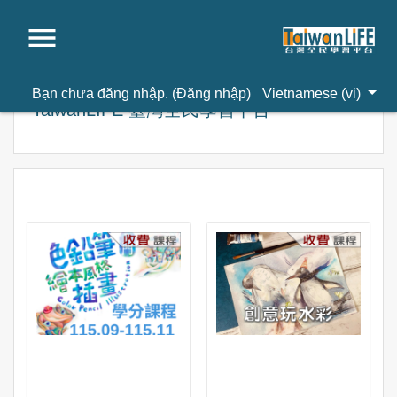
Chuyển tới nội dung chính
Bạn chưa đăng nhập. (
Đăng nhập
)
Vietnamese ‎(vi)‎
TaiwanLIFE 臺灣全民學習平台