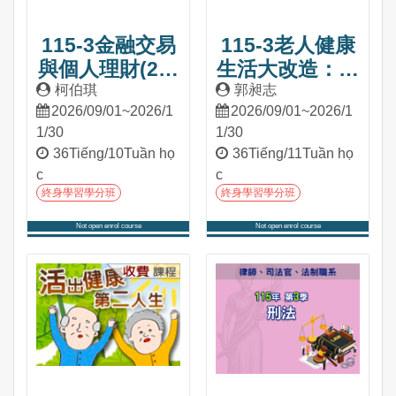
115-3金融交易
115-3老人健康
與個人理財(2學
生活大改造：職
分)
能科學之生活應
柯伯琪
郭昶志
2026/09/01~2026/1
2026/09/01~2026/1
用(2學分)
1/30
1/30
36Tiếng/10Tuần họ
36Tiếng/11Tuần họ
c
c
終身學習學分班
終身學習學分班
Not open enrol course
Not open enrol course
Tham gia khóa học
Tham gia khóa học