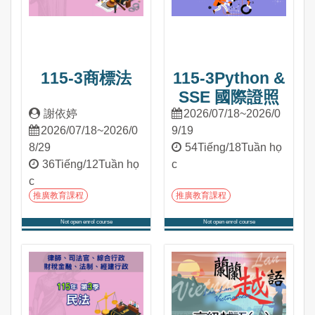
115-3商標法
115-3Python &
SSE 國際證照
謝依婷
2026/07/18~2026/0
2026/07/18~2026/0
9/19
8/29
54Tiếng/18Tuần họ
36Tiếng/12Tuần họ
c
c
推廣教育課程
推廣教育課程
Not open enrol course
Not open enrol course
Tham gia khóa học
Tham gia khóa học