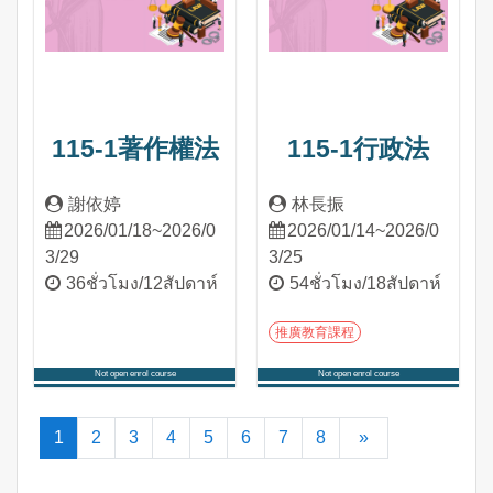
115-1著作權法
115-1行政法
謝依婷
林長振
2026/01/18~2026/0
2026/01/14~2026/0
3/29
3/25
36ชั่วโมง/12สัปดาห์
54ชั่วโมง/18สัปดาห์
推廣教育課程
Not open enrol course
Not open enrol course
เข้าสู่หลักสูตร
เข้าสู่หลักสูตร
(current)
ต่อไป
1
2
3
4
5
6
7
8
»