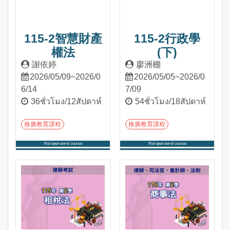
115-2智慧財產
115-2行政學
權法
(下)
謝依婷
廖洲棚
2026/05/09~2026/0
2026/05/05~2026/0
6/14
7/09
36ชั่วโมง/12สัปดาห์
54ชั่วโมง/18สัปดาห์
推廣教育課程
推廣教育課程
Not open enrol course
Not open enrol course
เข้าสู่หลักสูตร
เข้าสู่หลักสูตร