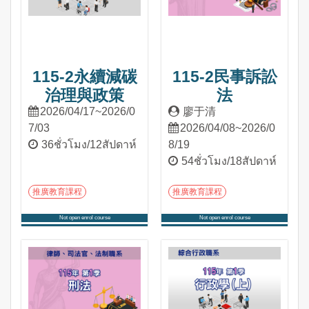
115-2永續減碳
115-2民事訴訟
治理與政策
法
2026/04/17~2026/0
廖于清
7/03
2026/04/08~2026/0
36ชั่วโมง/12สัปดาห์
8/19
54ชั่วโมง/18สัปดาห์
推廣教育課程
推廣教育課程
Not open enrol course
Not open enrol course
เข้าสู่หลักสูตร
เข้าสู่หลักสูตร