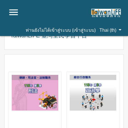
ไปยังเนื้อหาหลัก
ท่านยังไม่ได้เข้าสู่ระบบ (
เข้าสู่ระบบ
)
Thai ‎(th)‎
TaiwanLIFE 臺灣全民學習平台