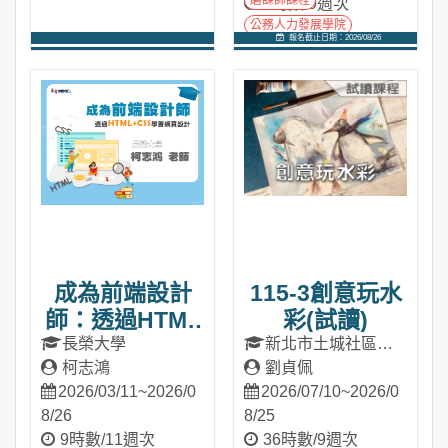
磨課師課程
7時數/9週次
公務人力發展學院
報名截止日期：2026/08/26
進入課程
進入課程
成為前端設計
115-3創意玩水
師：透過HTML
彩(試讀)
＋CSS學習網頁
長榮大學
新北市土城社區大
柯志鴻
學
劉貞佩
設計(2026春季
2026/03/11~2026/0
2026/07/10~2026/0
班)
8/26
8/25
9時數/11週次
36時數/9週次