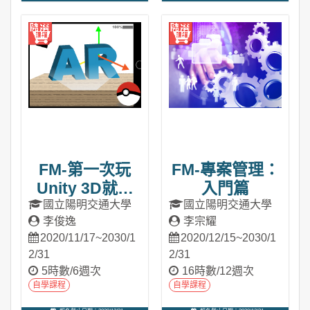
進入課程
進入課程
FM-第一次玩
FM-專案管理：
Unity 3D就上
入門篇
手：用AR實現
國立陽明交通大學
國立陽明交通大學
李俊逸
李宗耀
你的寶可夢
2020/11/17~2030/1
2020/12/15~2030/1
2/31
2/31
5時數/6週次
16時數/12週次
自學課程
自學課程