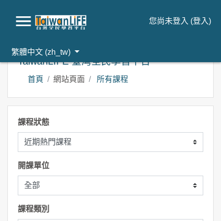
您尚未登入 (
登入
)
跳到主要內容
繁體中文 ‎(zh_tw)‎
TaiwanLIFE 臺灣全民學習平台
首頁
網站頁面
所有課程
課程狀態
開課單位
課程類別