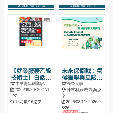
報名截止日期：2026/12/31
報名截止日期：2026/12/31
進入課程
進入課程
【就業服務乙級
未來保衛戰：氣
技術士】白話解
候衝擊與風險評
析．簡單看懂．
估(2026春季班)
中華青年創業家營
長榮大學
運募資發展交流協會／
2025/09/20~2027/1
陳重羽,莊啟佑,吳淑
考前總整理（收
VFT未來職業學堂
2/31
幸
費課程）
16時數/16週次
2026/03/11~2026/0
8/26