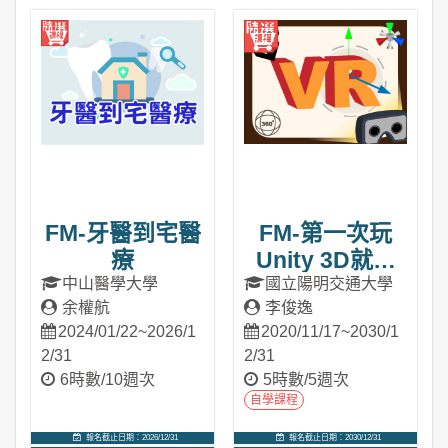
進入課程
進入課程
FM-牙醫到宅醫
FM-第一次玩
療
Unity 3D就上
手：VR實戰教
中山醫學大學
國立陽明交通大學
余權航
李俊逸
學
2024/01/22~2026/1
2020/11/17~2030/1
2/31
2/31
6時數/10週次
5時數/5週次
自學課程
報名截止日期：2026/12/31
報名截止日期：2030/12/31