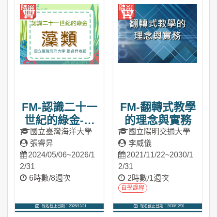
FM-認識二十一
FM-翻轉式教學
世紀的綠金-藻
的理念與實務
類
國立臺灣海洋大學
國立陽明交通大學
張睿昇
李威儀
2024/05/06~2026/1
2021/11/22~2030/1
2/31
2/31
6時數/8週次
2時數/1週次
自學課程
報名截止日期：2026/12/31
報名截止日期：2030/12/31