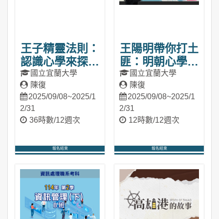
王子精靈法則：
王陽明帶你打土
認識心學來探險
匪：明朝心學的
你的人生
智慧發展史
國立宜蘭大學
國立宜蘭大學
陳復
陳復
（2025秋季
（2025秋季
2025/09/08~2025/1
2025/09/08~2025/1
班）
班）
2/31
2/31
36時數/12週次
12時數/12週次
報名結束
報名結束
進入課程
進入課程