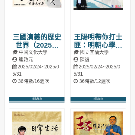
三國演義的歷史
王陽明帶你打土
世界（2025春
匪：明朝心學的
季班）
智慧發展史
中國文化大學
國立宜蘭大學
連啟元
陳復
（2025春季
2025/02/24~2025/0
2025/02/24~2025/0
班）
5/31
5/31
36時數/16週次
36時數/12週次
報名結束
報名結束
進入課程
進入課程