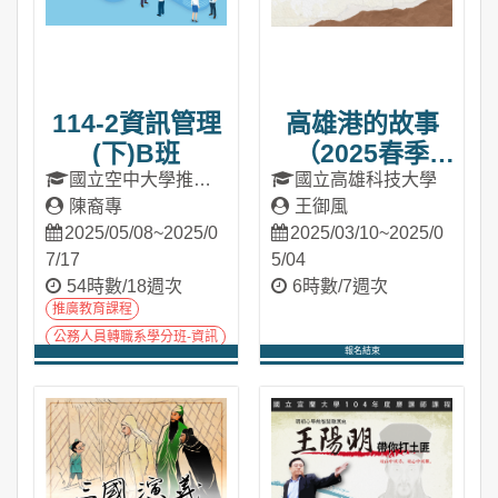
114-2資訊管理
高雄港的故事
(下)B班
（2025春季
班）
國立空中大學推廣
國立高雄科技大學
教育處
陳裔專
王御風
2025/05/08~2025/0
2025/03/10~2025/0
7/17
5/04
54時數/18週次
6時數/7週次
推廣教育課程
公務人員轉職系學分班-資訊
報名結束
處理
進入課程
進入課程