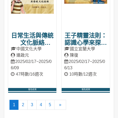
日常生活與傳統
王子精靈法則：
文化脈絡
認識心學來探險
（2025春季
你的人生
中國文化大學
國立宜蘭大學
連啟元
陳復
班）
（2025春季
2025/02/17~2025/0
2025/02/17~2025/0
班）
6/09
6/13
47時數/16週次
10時數/12週次
報名結束
報名結束
進入課程
進入課程
(current)
往後
1
2
3
4
5
»