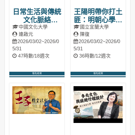
日常生活與傳統
王陽明帶你打土
文化脈絡
匪：明朝心學的
（2026春季
智慧發展史
中國文化大學
國立宜蘭大學
連啟元
陳復
班）
（2026春季
2026/03/02~2026/0
2026/03/02~2026/0
班）
5/31
5/31
47時數/18週次
36時數/12週次
報名結束
報名結束
進入課程
進入課程