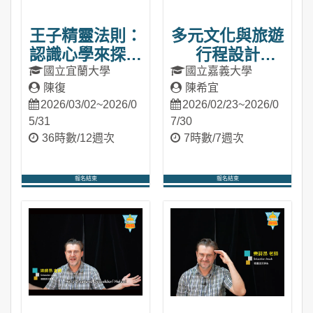
王子精靈法則：
多元文化與旅遊
認識心學來探險
行程設計
你的人生
（2026春季
國立宜蘭大學
國立嘉義大學
陳復
陳希宜
（2026春季
班）
2026/03/02~2026/0
2026/02/23~2026/0
班）
5/31
7/30
36時數/12週次
7時數/7週次
報名結束
報名結束
進入課程
進入課程