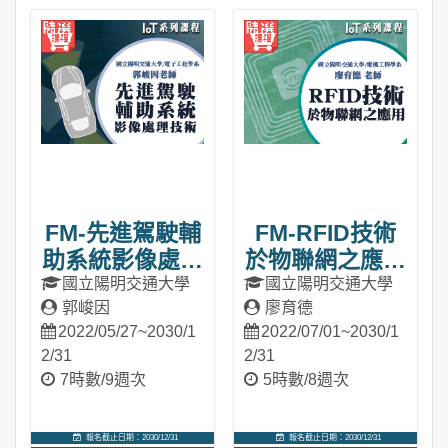
進入課程
進入課程
FM-先進駕駛輔
FM-RFID技術
助系統影像處理
於物聯網之應用
技術（IoT系列
（IoT系列課
國立陽明交通大學
國立陽明交通大學
郭峻因
廖育德
課程）
程）
2022/05/27~2030/1
2022/07/01~2030/1
2/31
2/31
7時數/9週次
5時數/8週次
報名截止日期：2030/12/31
報名截止日期：2030/12/31