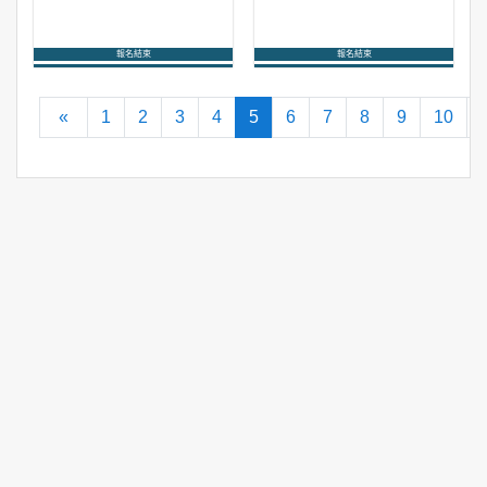
報名結束
報名結束
進入課程
進入課程
向前
(current)
«
1
2
3
4
5
6
7
8
9
10