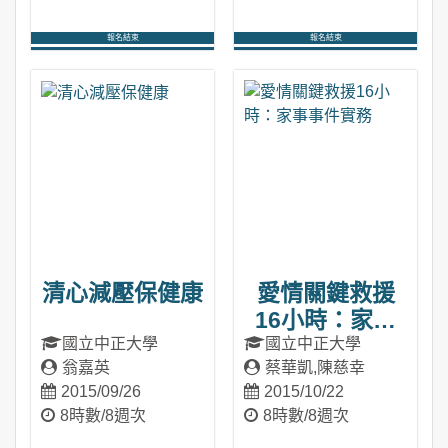
報名結束
報名結束
進入課程
進入課程
清心減壓保健康
愛情關鍵救援
16小時：家事
事件實務
國立中正大學
國立中正大學
翁嘉英
蔡華凱,陳慈幸
2015/09/26
2015/10/22
8時數/8週次
8時數/8週次