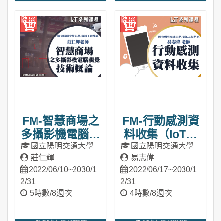
進入課程
進入課程
FM-智慧商場之
FM-行動感測資
多攝影機電腦視
料收集（IoT系
覺技術概論
列課程）
國立陽明交通大學
國立陽明交通大學
莊仁輝
易志偉
（IoT系列課
2022/06/10~2030/1
2022/06/17~2030/1
程）
2/31
2/31
5時數/8週次
4時數/8週次