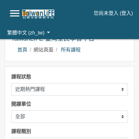
您尚未登入 (
登入
)
跳到主要內容
繁體中文 ‎(zh_tw)‎
TaiwanLIFE 臺灣全民學習平台
首頁
網站頁面
所有課程
課程狀態
開課單位
課程類別