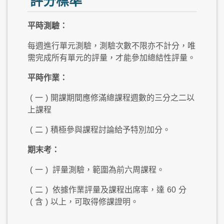
評分標準
平時測驗：
每週進行單元測驗，測驗次數不限亦不計分，唯
需完成所有單元的評量，才能參加總結性評量。
平時作業：
(
一
)
開課期間應修滿總課程週數的三分之二以
上課程
(
二
)
積極參與課程討論給予特別加分。
期末考：
(
一
)
評量測驗，範圍為前六周課程。
(
二
)
依據作業評量及課程出席率，達
60
分
(
含
)
以上，可取得修課證明。