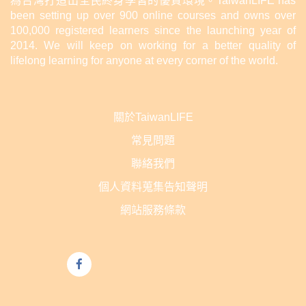
為台灣打造出全民終身學習的優質環境。TaiwanLIFE has
been setting up over 900 online courses and owns over
100,000 registered learners since the launching year of
2014. We will keep on working for a better quality of
lifelong learning for anyone at every corner of the world.
關於TaiwanLIFE
常見問題
聯絡我們
個人資料蒐集告知聲明
網站服務條款