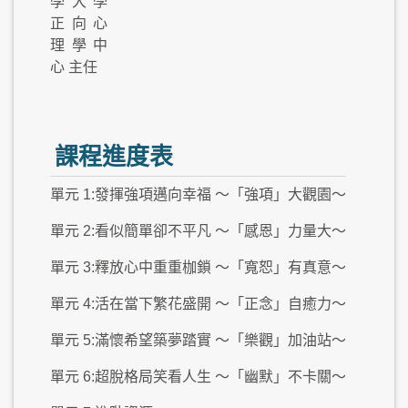
學大學
正向心
理學中
心 主任
課程進度表
單元 1:發揮強項邁向幸福 ～「強項」大觀園～
單元 2:看似簡單卻不平凡 ～「感恩」力量大～
單元 3:釋放心中重重枷鎖 ～「寬恕」有真意～
單元 4:活在當下繁花盛開 ～「正念」自癒力～
單元 5:滿懷希望築夢踏實 ～「樂觀」加油站～
單元 6:超脫格局笑看人生 ～「幽默」不卡關～