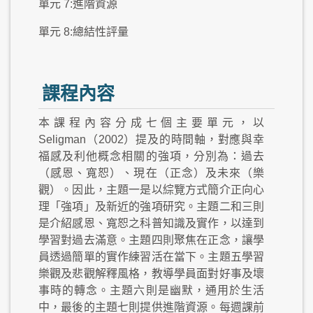
單元 7:進階資源
單元 8:總結性評量
課程內容
本課程內容分成七個主要單元，以
Seligman（2002）提及的時間軸，對應與幸
福感及利他概念相關的強項，分別為：過去
（感恩、寬恕）、現在（正念）及未來（樂
觀）。因此，主題一是以綜覽方式簡介正向心
理「強項」及新近的強項研究。主題二和三則
是介紹感恩、寬恕之科普知識及實作，以達到
學習對過去滿意。主題四則聚焦在正念，讓學
員透過簡單的實作練習活在當下。主題五學習
樂觀及悲觀解釋風格，教導學員面對好事及壞
事時的轉念。主題六則是幽默，通用於生活
中，最後的主題七則提供進階資源。每週課前