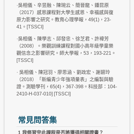
·吳相儀、辛昱融、陳琬云、簡晉龍、鍾昆原
（2017）感恩課程對大學生感恩、幸福感與復
原力影響之研究。教育心理學報，49(1)，23-
41。[TSSCI]
·吳相儀、陳學志、邱發忠、徐芝君、許褘芳
（2008）。樂觀訓練課程對國小高年級學童樂
觀信念之影響研究。師大學報，53，193-221。
[TSSCI]
· 吳相儀、陳冠羽、廖思涵、劉政宏、謝碧玲
（2018）「新編青少年強項量表」之編製與驗
證。測驗學刊，65(4)，367-398。科技部：104-
2410-H-037-010] [TSSCI]
常見問答集
1
我修習完此課程是否將獲得相關證書？