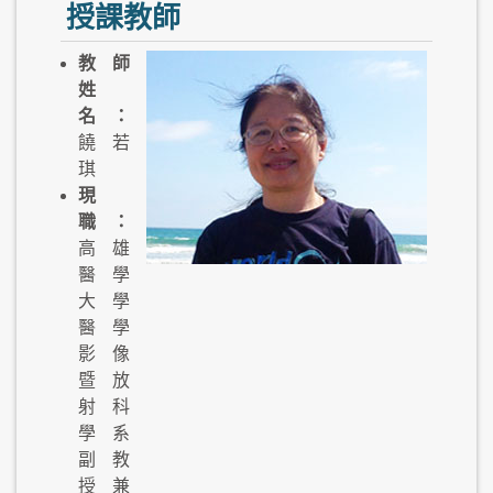
授課教師
教師
姓
名：
饒若
琪
現
職：
高雄
醫學
大學
醫學
影像
暨放
射科
學系
副教
授兼