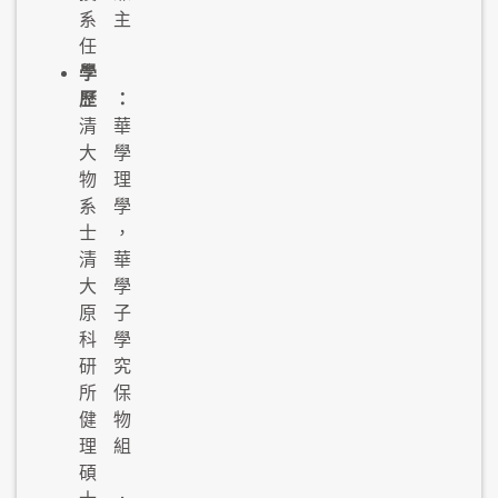
系主
任
學
歷：
清華
大學
物理
系學
士，
清華
大學
原子
科學
研究
所保
健物
理組
碩