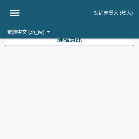
您尚未登入 (
登入
)
跳到主要內容
繁體中文 ‎(zh_tw)‎
課程資訊