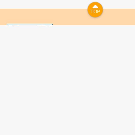
TOP
TOP
國人已進入數位學習及終身學習的時代，TaiwanLIFE自上
線服務以來，已開設超過九百課次，註冊者超過十萬人次，
為台灣打造出全民終身學習的優質環境。TaiwanLIFE has
been setting up over 900 online courses and owns over
100,000 registered learners since the launching year of
2014. We will keep on working for a better quality of
lifelong learning for anyone at every corner of the world.
關於TaiwanLIFE
常見問題
聯絡我們