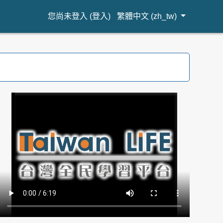
您尚未登入 (
登入
)
繁體中文 ‎(zh_tw)‎