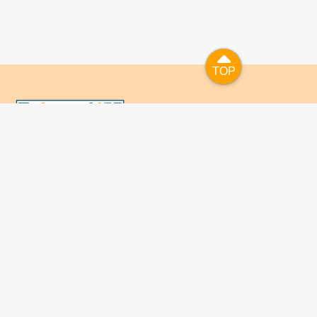
TOP
TOP
國人已進入數位學習及終身學習的時代，TaiwanLIFE自上
線服務以來，已開設超過九百課次，註冊者超過十萬人次，
為台灣打造出全民終身學習的優質環境。TaiwanLIFE has
been setting up over 900 online courses and owns over
100,000 registered learners since the launching year of
2014. We will keep on working for a better quality of
lifelong learning for anyone at every corner of the world.
關於TaiwanLIFE