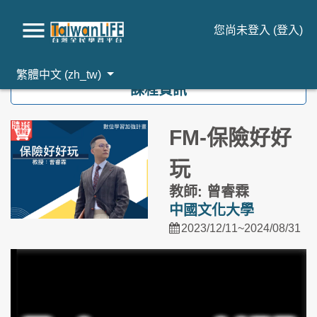
您尚未登入 (
登入
)
跳到主要內容
繁體中文 ‎(zh_tw)‎
課程資訊
FM-保險好好
玩
教師: 曾睿霖
中國文化大學
2023/12/11~2024/08/31