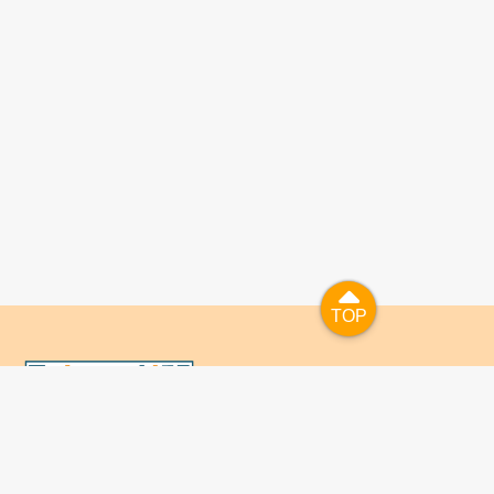
TOP
TOP
國人已進入數位學習及終身學習的時代，TaiwanLIFE自上
線服務以來，已開設超過九百課次，註冊者超過十萬人次，