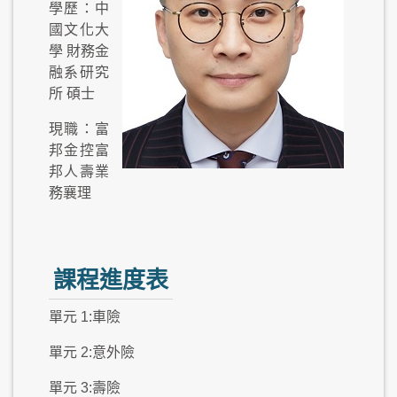
學歷：中
國文化大
學 財務金
融系研究
所 碩士
現職：富
邦金控富
邦人壽業
務襄理
課程進度表
單元 1:車險
單元 2:意外險
單元 3:壽險