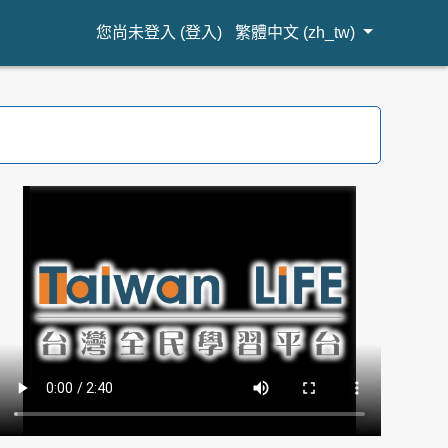
您尚未登入 (
登入
)
繁體中文 ‎(zh_tw)‎