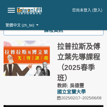
您尚未登入 (
登入
)
跳到主要內容
繁體中文 ‎(zh_tw)‎
課程資訊
拉普拉斯及傅
立葉先導課程
（2025春季
班）
教師: 吳德豐
國立宜蘭大學
2025/02/17~2025/06/08