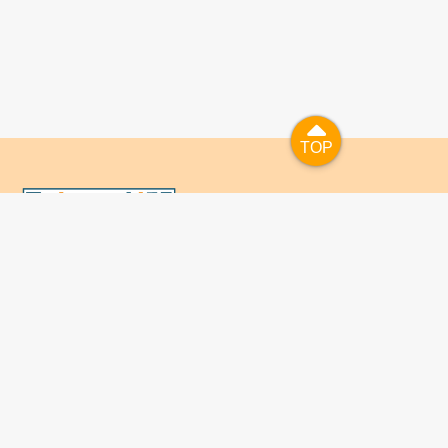
TOP
TOP
國人已進入數位學習及終身學習的時代，TaiwanLIFE自上
線服務以來，已開設超過九百課次，註冊者超過十萬人次，
為台灣打造出全民終身學習的優質環境。TaiwanLIFE has
been setting up over 900 online courses and owns over
100,000 registered learners since the launching year of
2014. We will keep on working for a better quality of
lifelong learning for anyone at every corner of the world.