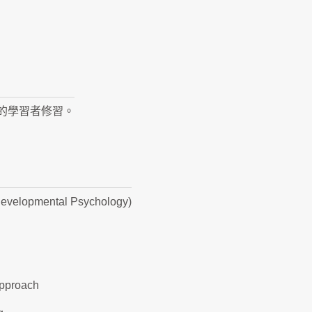
的學習者修習。
opmental Psychology)
Approach