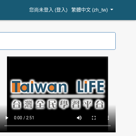
您尚未登入 (
登入
)
繁體中文 ‎(zh_tw)‎