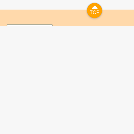
TOP
TOP
國人已進入數位學習及終身學習的時代，TaiwanLIFE自上
線服務以來，已開設超過九百課次，註冊者超過十萬人次，
為台灣打造出全民終身學習的優質環境。TaiwanLIFE has
been setting up over 900 online courses and owns over
100,000 registered learners since the launching year of
2014. We will keep on working for a better quality of
lifelong learning for anyone at every corner of the world.
關於TaiwanLIFE
常見問題
聯絡我們