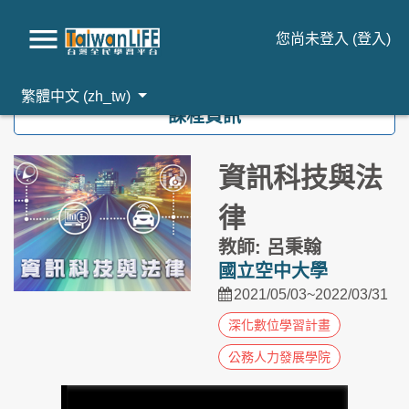
您尚未登入 (
登入
)
跳到主要內容
繁體中文 ‎(zh_tw)‎
課程資訊
資訊科技與法
律
教師: 呂秉翰
國立空中大學
2021/05/03~2022/03/31
深化數位學習計畫
公務人力發展學院